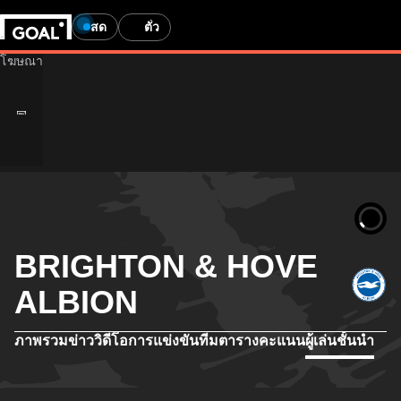
สด
ตั๋ว
BRIGHTON & HOVE
ALBION
ภาพรวม
ข่าว
วิดีโอ
การแข่งขัน
ทีม
ตารางคะแนน
ผู้เล่นชั้นนำ