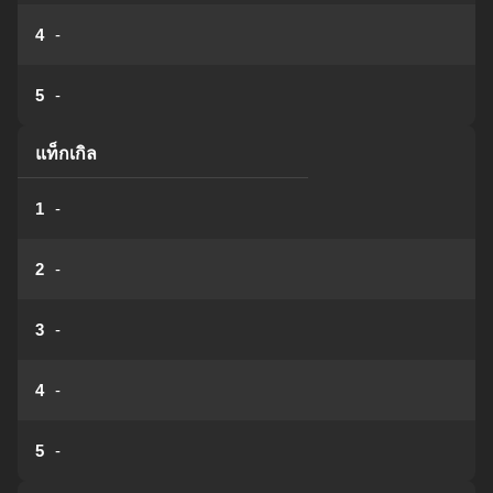
4
-
5
-
แท็กเกิล
1
-
2
-
3
-
4
-
5
-