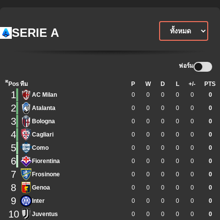
SERIE A
ฟอร์ม
ิีPos
ทีม
P
W
D
L
+/-
PTS
1
AC Milan
0
0
0
0
0
0
2
Atalanta
0
0
0
0
0
0
3
Bologna
0
0
0
0
0
0
4
Cagliari
0
0
0
0
0
0
5
Como
0
0
0
0
0
0
6
Fiorentina
0
0
0
0
0
0
7
Frosinone
0
0
0
0
0
0
8
Genoa
0
0
0
0
0
0
9
Inter
0
0
0
0
0
0
10
Juventus
0
0
0
0
0
0