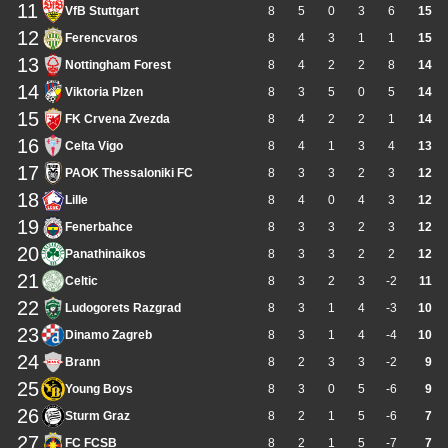
11
VfB Stuttgart
8
5
0
3
6
15
12
Ferencvaros
8
4
3
1
1
15
13
Nottingham Forest
8
4
2
2
8
14
14
Viktoria Plzen
8
3
5
0
5
14
15
FK Crvena Zvezda
8
4
2
2
1
14
16
Celta Vigo
8
4
1
3
4
13
17
PAOK Thessaloniki FC
8
3
3
2
3
12
18
Lille
8
4
0
4
3
12
19
Fenerbahce
8
3
3
2
3
12
20
Panathinaikos
8
3
3
2
2
12
21
Celtic
8
3
2
3
-2
11
22
Ludogorets Razgrad
8
3
1
4
-3
10
23
Dinamo Zagreb
8
3
1
4
-4
10
24
Brann
8
2
3
3
-2
9
25
Young Boys
8
3
0
5
-6
9
26
Sturm Graz
8
2
1
5
-6
7
27
FC FCSB
8
2
1
5
-7
7