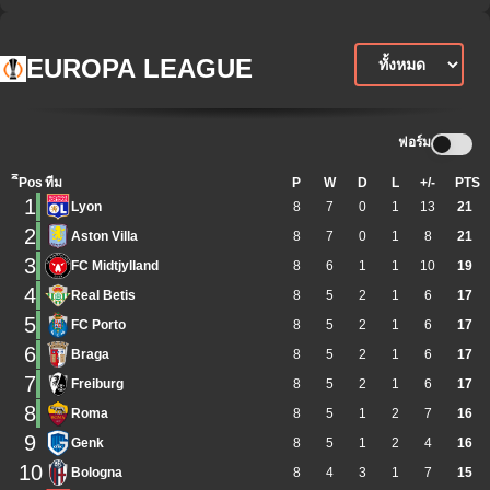
EUROPA LEAGUE
ฟอร์ม
ิีPos
ทีม
P
W
D
L
+/-
PTS
1
Lyon
8
7
0
1
13
21
2
Aston Villa
8
7
0
1
8
21
3
FC Midtjylland
8
6
1
1
10
19
4
Real Betis
8
5
2
1
6
17
5
FC Porto
8
5
2
1
6
17
6
Braga
8
5
2
1
6
17
7
Freiburg
8
5
2
1
6
17
8
Roma
8
5
1
2
7
16
9
Genk
8
5
1
2
4
16
10
Bologna
8
4
3
1
7
15