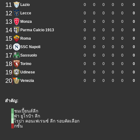
11
Lazio
0
0
0
0
0
0
12
Lecce
0
0
0
0
0
0
13
Monza
0
0
0
0
0
0
14
Parma Calcio 1913
0
0
0
0
0
0
15
Roma
0
0
0
0
0
0
16
SSC Napoli
0
0
0
0
0
0
17
Sassuolo
0
0
0
0
0
0
18
Torino
0
0
0
0
0
0
19
Udinese
0
0
0
0
0
0
20
Venezia
0
0
0
0
0
0
สำคัญ:
แชมเปี้ยนส์ลีก
ยูฟ่า ยูโรป้า ลีก
ยูโรปา คอนเฟเรนซ์ ลีก รอบคัดเลือก
ตกชั้น