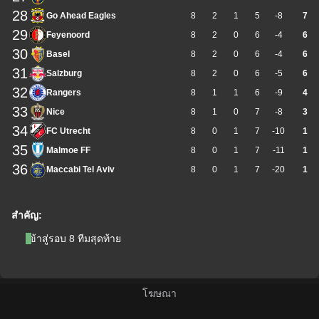
28
Go Ahead Eagles
8
2
1
5
-8
7
29
Feyenoord
8
2
0
6
-4
6
30
Basel
8
2
0
6
-4
6
31
Salzburg
8
2
0
6
-5
6
32
Rangers
8
1
1
6
-9
4
33
Nice
8
1
0
7
-8
3
34
FC Utrecht
8
0
1
7
-10
1
35
Malmoe FF
8
0
1
7
-11
1
36
Maccabi Tel Aviv
8
0
1
7
-20
1
สำคัญ:
เข้าสู่รอบ 8 ทีมสุดท้าย