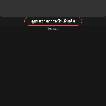
ดูบทความการพนันเพิ่มเติม