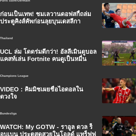
Paris Saint-Germain
ก่อนเป็นเทพ! ชมเลวานดอฟสกี้ถล่ม
ประตูคิงส์คัพก่อนลุยบุนเดสลีกา
Thailand
UCL ล่ม โดดร่มดีกว่า! อัลลีเมินดูบอล
แคสท์เล่น Fortnite คนดูเป็นหมื่น
Champions League
VIDEO : คิมมิชเผยชื่อไอดอลใน
ดวงใจ
Bundesliga
WATCH: My GOTW - ราอูล ดวล ร็
อบเบน ประตูสุดสวยในโอลด์ แทร็ฟฟ