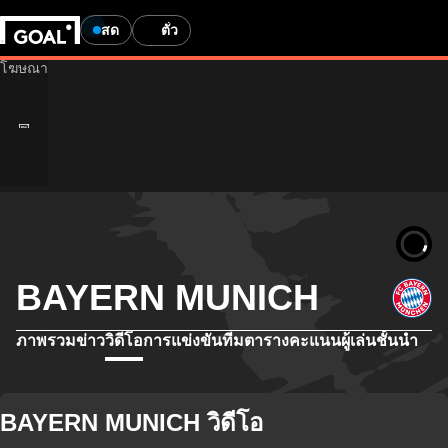
สด
ตั๋ว
BAYERN MUNICH
ภาพรวม
ข่าว
วิดีโอ
การแข่งขัน
ทีม
ตารางคะแนน
ผู้เล่นชั้นนำ
BAYERN MUNICH วิดีโอ