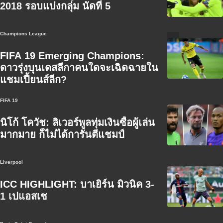
2018 รอบแบ่งกลุ่ม นัดที่ 5
Champions League
FIFA 19 Emerging Champions:
ดาวรุ่งบุนเดสลีกาคนใดจะเฉิดฉายใน
แชมเปี้ยนส์ลีก?
FIFA 19
นิโก้ โควัช: ลิเวอร์พูลทุ่มเงินซื้อผู้เล่น
มากมาย ก็ไม่ได้การันตีแชมป์
Liverpool
ICC HIGHLIGHT: บาเยิร์น มิวนิค 3-
1 เปแอสเช