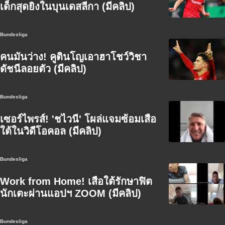
เด็กสุดยิงในบุนเดสลีกา (มีคลิป)
Bundesliga
คนมันว่าง! คูตินโญเอาฮาโชว์วิชา
ดัชนีลอยตัว (มีคลิป)
Bundesliga
เซอร์ไพรส์! 'ชไวนี' โผล่แจมซ้อมเสือ
ใต้ในวิดีโอคอล (มีคลิป)
Bundesliga
Work from Home! เสือใต้รักษาฟิต
นักเตะผ่านแอปฯ ZOOM (มีคลิป)
Bundesliga