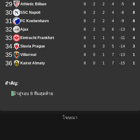
29
Athletic Bilbao
8
2
2
4
-5
8
30
SSC Napoli
8
2
2
4
-6
8
31
FC Koebenhavn
8
2
2
4
-9
8
32
Ajax
8
2
0
6
-13
6
33
Eintracht Frankfurt
8
1
1
6
-11
4
34
Slavia Prague
8
0
3
5
-14
3
35
Villarreal
8
0
1
7
-13
1
36
Kairat Almaty
8
0
1
7
-15
1
สำคัญ:
เข้าสู่รอบ 8 ทีมสุดท้าย