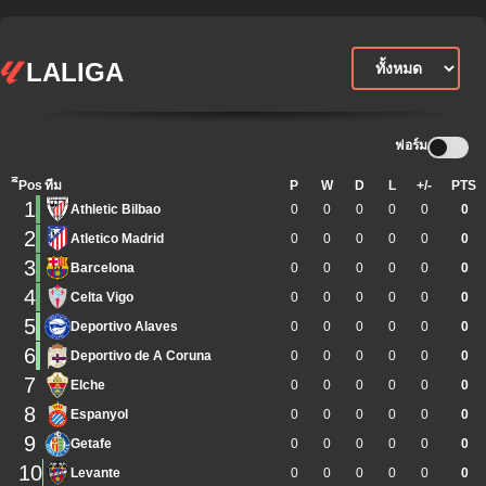
LALIGA
ฟอร์ม
ิีPos
ทีม
P
W
D
L
+/-
PTS
1
Athletic Bilbao
0
0
0
0
0
0
2
Atletico Madrid
0
0
0
0
0
0
3
Barcelona
0
0
0
0
0
0
4
Celta Vigo
0
0
0
0
0
0
5
Deportivo Alaves
0
0
0
0
0
0
6
Deportivo de A Coruna
0
0
0
0
0
0
7
Elche
0
0
0
0
0
0
8
Espanyol
0
0
0
0
0
0
9
Getafe
0
0
0
0
0
0
10
Levante
0
0
0
0
0
0