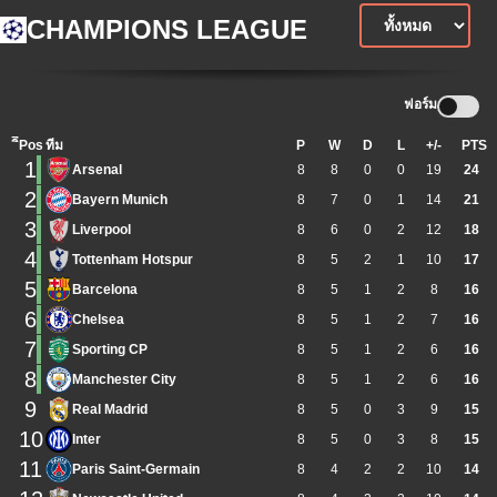
CHAMPIONS LEAGUE
ฟอร์ม
ิีPos
ทีม
P
W
D
L
+/-
PTS
1
Arsenal
8
8
0
0
19
24
2
Bayern Munich
8
7
0
1
14
21
3
Liverpool
8
6
0
2
12
18
4
Tottenham Hotspur
8
5
2
1
10
17
5
Barcelona
8
5
1
2
8
16
6
Chelsea
8
5
1
2
7
16
7
Sporting CP
8
5
1
2
6
16
8
Manchester City
8
5
1
2
6
16
9
Real Madrid
8
5
0
3
9
15
10
Inter
8
5
0
3
8
15
11
Paris Saint-Germain
8
4
2
2
10
14