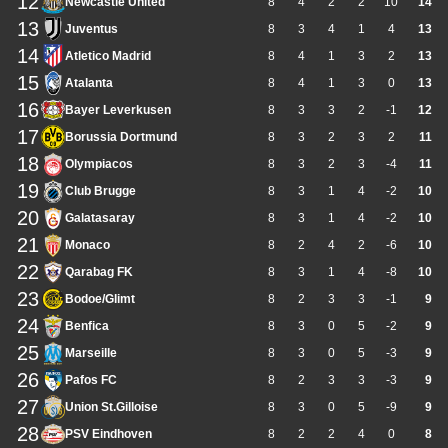
12
Newcastle United
8
4
2
2
10
14
13
Juventus
8
3
4
1
4
13
14
Atletico Madrid
8
4
1
3
2
13
15
Atalanta
8
4
1
3
0
13
16
Bayer Leverkusen
8
3
3
2
-1
12
17
Borussia Dortmund
8
3
2
3
2
11
18
Olympiacos
8
3
2
3
-4
11
19
Club Brugge
8
3
1
4
-2
10
20
Galatasaray
8
3
1
4
-2
10
21
Monaco
8
2
4
2
-6
10
22
Qarabag FK
8
3
1
4
-8
10
23
Bodoe/Glimt
8
2
3
3
-1
9
24
Benfica
8
3
0
5
-2
9
25
Marseille
8
3
0
5
-3
9
26
Pafos FC
8
2
3
3
-3
9
27
Union St.Gilloise
8
3
0
5
-9
9
28
PSV Eindhoven
8
2
2
4
0
8