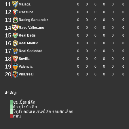
11
Malaga
0
0
0
0
0
0
12
Osasuna
0
0
0
0
0
0
13
Racing Santander
0
0
0
0
0
0
14
Rayo Vallecano
0
0
0
0
0
0
15
Real Betis
0
0
0
0
0
0
16
Real Madrid
0
0
0
0
0
0
17
Real Sociedad
0
0
0
0
0
0
18
Sevilla
0
0
0
0
0
0
19
Valencia
0
0
0
0
0
0
20
Villarreal
0
0
0
0
0
0
สำคัญ:
แชมเปี้ยนส์ลีก
ยูฟ่า ยูโรป้า ลีก
ยูโรปา คอนเฟเรนซ์ ลีก รอบคัดเลือก
ตกชั้น