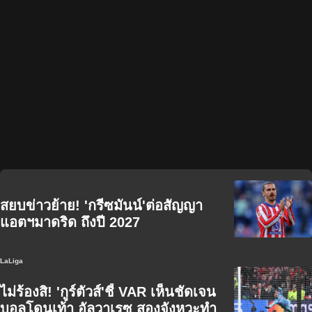
สยบข่าวย้าย! 'กรีซมันน์'ต่อสัญญา
แอตฯมาดริด ถึงปี 2027
LaLiga
ไม่ร้องสิ! 'กูร์ตัวส์'ชี้ VAR เห็นชัดเจน
บอลโดนเท้า อัลวาเรซ สองจังหวะทำ