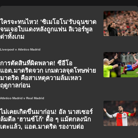
ใครจะทนไหว! 'ซิเมโอโน'รับฉุนขาด
จนเจอใบแดงหลังถูกแฟน ลิเวอร์พูล
ด่าทั้งเกม
Liverpool v Atletico Madrid
การตัดสินที่ผิดพลาด! ซีอีโอ
แอต.มาดริดจวก เกมดวลจุดโทษพ่าย
มาดริด คือสาเหตุความล้มเหลว
ฤดูกาลก่อน
Atletico Madrid v Real Madrid
ไม่เคยเกิดขึ้นมาก่อน! อัล นาสเซอร์
ล้มดีล ‘ฮานซ์โก้’ ดื้อ ๆ แม้ตกลงนัก
เตะแล้ว, แอต.มาดริด รองาบต่อ