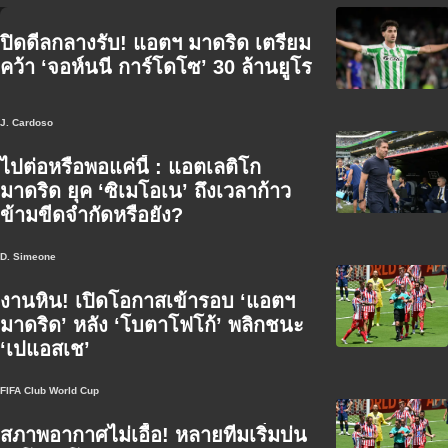
ปิดดีลกลางรับ! แอตฯ มาดริด เตรียม
คว้า ‘จอห์นนี การ์โดโซ’ 30 ล้านยูโร
J. Cardoso
ไปต่อหรือพอแค่นี้ : แอตเลติโก
มาดริด ยุค ‘ซิเมโอเน’ ถึงเวลาก้าว
ข้ามขีดจำกัดหรือยัง?
D. Simeone
งานหิน! เปิดโอกาสเข้ารอบ ‘แอตฯ
มาดริด’ หลัง ‘โบตาโฟโก้’ พลิกชนะ
‘เปแอสเช’
FIFA Club World Cup
สภาพอากาศไม่เอื้อ! หลายทีมเริ่มบ่น