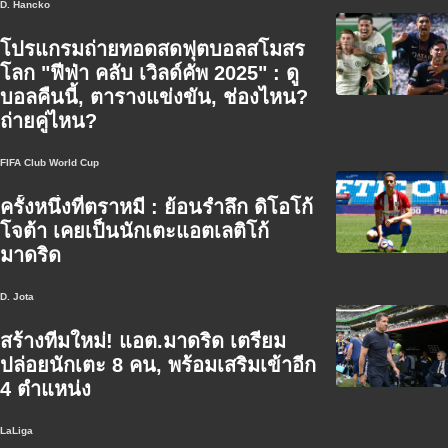
D. Hancko
โปรแกรมถ่ายทอดสดฟุตบอลสโมสร
โลก "ฟีฟ่า คลับ เวิลด์คัพ 2025" : ดู
บอลคืนนี้, ตารางแข่งขัน, ช่องไหน?
ถ่ายคู่ไหน?
FIFA Club World Cup
ครั้งหนึ่งที่ตราหมี : ย้อนรำลึก ดิโอโก้
โจต้า เคยเป็นนักเตะแอตเลติโก้
มาดริด
D. Jota
สร้างทีมใหม่! แอต.มาดริด เตรียม
ปล่อยนักเตะ 8 คน, พร้อมเสริมเข้าอีก
4 ตำแหน่ง
LaLiga