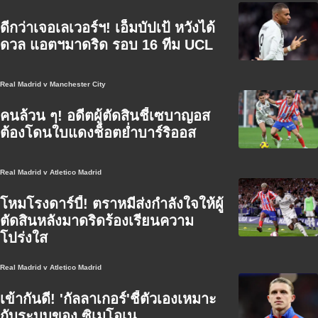
ดีกว่าเจอเลเวอร์ฯ! เอ็มบัปเป้ หวังได้
ดวล แอตฯมาดริด รอบ 16 ทีม UCL
Real Madrid v Manchester City
คนล้วน ๆ! อดีตผู้ตัดสินชี้เซบาญอส
ต้องโดนใบแดงช็อตย่ำบาร์ริออส
Real Madrid v Atletico Madrid
โหมโรงดาร์บี้! ตราหมีส่งกำลังใจให้ผู้
ตัดสินหลังมาดริดร้องเรียนความ
โปร่งใส
Real Madrid v Atletico Madrid
เข้ากันดี! 'กัลลาเกอร์'ชี้ตัวเองเหมาะ
กับระบบของ ซิเมโอเน