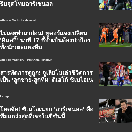
ริบจุดโทษอาร์เซนอล
Atletico Madrid v Arsenal
ไม่เคยทำมาก่อน! ทูดอร์แจงเปลี่ยน
'คินสกี้' นาที 17 ชี้จำเป็นต้องปกป้อง
ทั้งนักเตะและทีม
Atletico Madrid v Tottenham Hotspur
สารพัดการดูถูก! จูเลียโนเล่าชีวิตการ
เป็น ’ลูกชาย-ลูกทีม’ ดิเอโก้ ซิเมโอเน
LaLiga
โหดจัด! ซิเมโอเนยก 'อาร์เซนอล' คือ
ทีมแกร่งสุดที่เจอในซีซันนี้