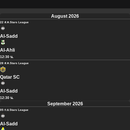
August 2026
22 ส.ค.
Stars League
Al-Sadd
Al-Ahli
12:30 น.
28 ส.ค.
Stars League
Qatar SC
Al-Sadd
12:30 น.
September 2026
05 ก.ย.
Stars League
Al-Sadd