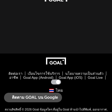
ติดต่อเรา
เงื่อนไขการใช้บริการ
นโยบายความเป็นส่วนตัว
อาชีพ
Goal App (Android)
Goal App (iOS)
Goal Live
ไทย
ติดตาม GOAL บน Google
สงวนลิขสิทธิ์ © 2026
Goal
ข้อมูลใดๆ ที่อยู่ใน
Goal
ห้ามนำไปตีพิมพ์, ออกอากาศ,