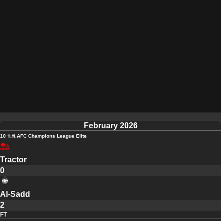
February 2026
10 ก.พ.
AFC Champions League Elite
Tractor
0
Al-Sadd
2
FT