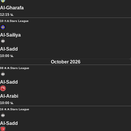
Al-Gharafa
12:15 น.
10 ก.ย.
Stars League
Al-Sailiya
Al-Sadd
10:00 น.
October 2026
08 ต.ค.
Stars League
Al-Sadd
Al-Arabi
10:00 น.
16 ต.ค.
Stars League
Al-Sadd