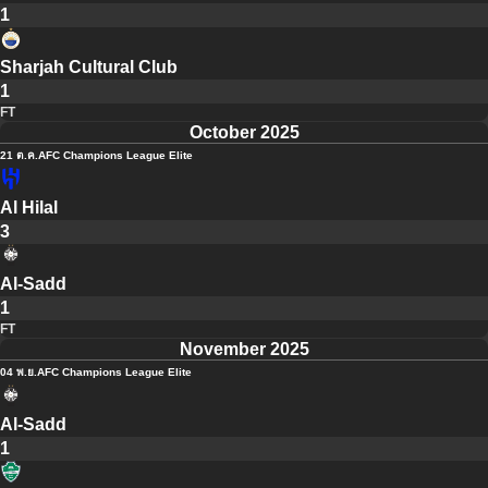
1
Sharjah Cultural Club
1
FT
October 2025
21 ต.ค.
AFC Champions League Elite
Al Hilal
3
Al-Sadd
1
FT
November 2025
04 พ.ย.
AFC Champions League Elite
Al-Sadd
1