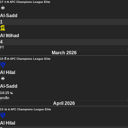
17 ก.พ.
AFC Champions League Elite
Al-Sadd
1
Al Ittihad
4
FT
March 2026
10 มี.ค.
AFC Champions League Elite
Al Hilal
Al-Sadd
14:15 น.
ยกเลิก
April 2026
13 เม.ย.
AFC Champions League Elite
Al Hilal