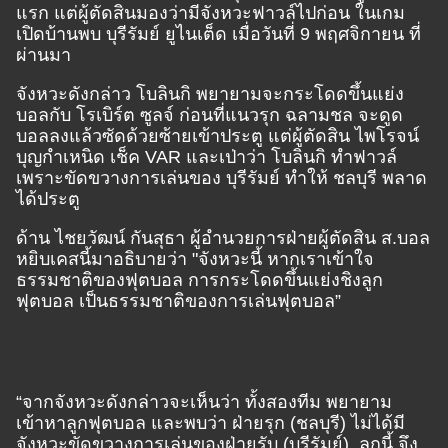
แรก แต่ผู้ตัดสินมองว่ามีจังหวะฟาวล์ไปก่อน ในเกม
เปิดบ้านพบ บุรีรัมย์ ยูไนเต็ด เมื่อวันที่ 9 พฤศจิกายน ที่
ผ่านมา
จังหวะดังกล่าว โบลินกิ พยายามจะกระโดดขึ้นแย่ง
บอลกับ โรเบิร์ต ซูลจ์ ก่อนที่แนวรุก ฉลามชล จะดูด
บอลลงแล้วซัดด้วยซ้ายเข้าประตู แต่ผู้ตัดสิน ไพโรจน์
บุญกำเหนิด เช็ค VAR และเป่าว่า โบลินกิ ทำฟาวล์
เพราะขัดขวางการเล่นของ บุรีรัมย์ ทำให้ ชลบุรี พลาด
ได้ประตู
ด้าน ไชยวัฒน์ กันสุธา ผู้อำนวยการฝ่ายผู้ตัดสิน ส.บอล
หยิบเคสนี้มาอธิบายว่า "จังหวะนี้ หากเราเข้าใจ
ธรรมชาติของฟุตบอล การกระโดดขึ้นแย่งชิงลูก
ฟุตบอล เป็นธรรมชาติของการเล่นฟุตบอล”
“จากจังหวะดังกล่าวจะเห็นว่า ทั้งสองทีม พยายาม
เข้าหาลูกฟุตบอล และพบว่า ฝ่ายรุก (ชลบุรี) ไม่ได้มี
จังหวะขัดขวางการเล่นของฝ่ายรับ (บุรีรัมย์) ลูกนี้ จึง