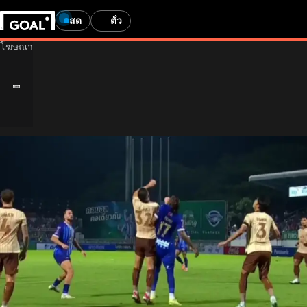
สด
ตั๋ว