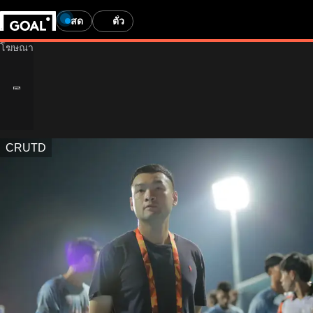
สด
ตั๋ว
CRUTD