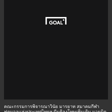
คณะกรรมการพิจารณาวินัย มารยาท สมาคมกีฬา
ฟุตบอลแห่งประเทศไทยฯ มีมติลงโทษเพิ่มเติม นายมิต