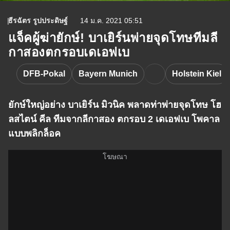
ธีรฉัตร รูปประดิษฐ์
14 ม.ค. 2021 05:51
แจ็คผู้ฆ่ายักษ์! บาเยิร์นพ่ายจุดโทษทีมลี
กาสองตกรอบเดเอฟเบ
DFB-Pokal
Bayern Munich
Holstein Kiel
ยักษ์ใหญ่อย่าง บาเยิร์น มิวนิค พลาดท่าพ่ายจุดโทษ โฮ
ลสไตน์ คีล ทีมจากลีกาสอง ตกรอบ 2 เดเอฟเบ โพคาล
แบบพลิกล็อค