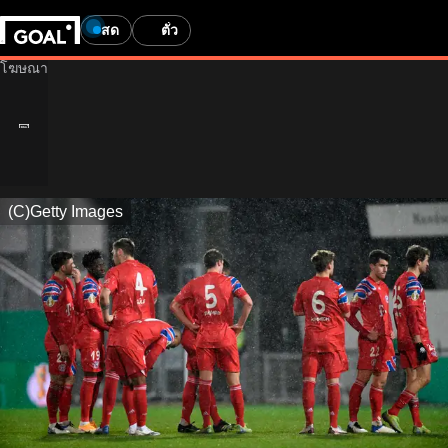
สด
ตั๋ว
(C)Getty Images