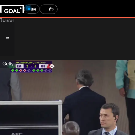
สด
ตั๋ว
Getty