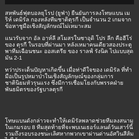
สหพันธ์ฟุตบอลยุโรป (ยูฟ่า) ยืนยันการลงโทษแบน เม
ริห์ เดมิรัล กองหลังทีมชาติตุรกี เป็นจำนวน 2 เกมจาก
ข้อหาชูมือเชิงสัญลักษณ์ไม่เหมาะสม
แนวรับจาก อัล อาห์ลี สโมสรในซาอุดิ โปร ลีก คือฮีโร่
ของ ตุรกี ในรอบที่ผ่านมา หลังเหมาคนเดียวสองประตู
พาทีมเฉือนชนะ ออสเตรีย ของ ราลฟ์ รังนิค ไปแบบสุด
มัน 2-1
ทว่าประเด็นปัญหาเกิดขึ้น เมื่อท่าดีใจของ เดมิรัล ที่ทำ
มือเป็นรูปหมาป่าในเชิงสัญลักษณ์ของกลุ่มการ
ชาตินิยมหัวรุนแรง ซึ่งมีการเชื่อมโยงกับพรรคฝ่าย
พันธมิตรของรัฐบาลตุรกี
โทษแบนดังกล่าวจะทำให้
เดมิรัล
พลาดช่วยทีมลงสนาม
ในเกมรอบ
8
ทีมสุดท้ายที่จะพบ
เนเธอร์แลนด์
วันเสาร์นี้
รวมถึงรอบรองชนะเลิศหากพวกเขาผ่านด่านอัศวินสีส้ม