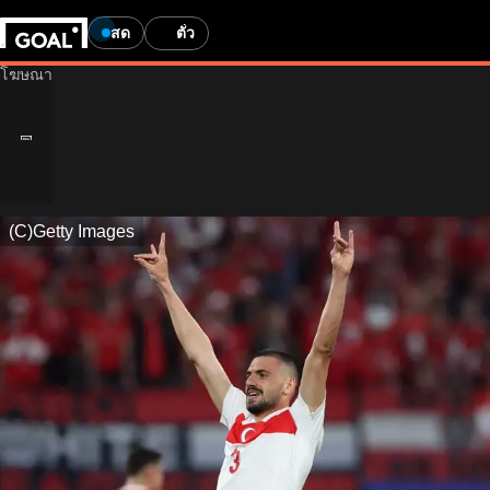
สด
ตั๋ว
(C)Getty Images