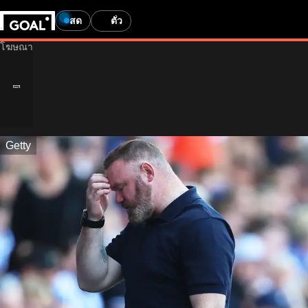
สด
ตั๋ว
Getty