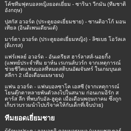
โค้ชทีมฟุตบอลหญิงยอดเยี่ยม - ซารินา วีกมัน (ทีมชาติ
อังกฤษ)
ปุสกัส อวอร์ด (ประตูยอดเยี่ยมชาย) - ซานติอาโก้ มอน
เทียล (อินดิเพนเดียนเต้)
มาร์ตา อวอร์ด (ประตูยอดเยี่ยมหญิง) - ลิซเบธ โอวัลเล
(ติเกรส)
แฟร์เพลย์ อวอร์ด - อันเดรียส ฮาร์ลาสส์-นอยกิ้ง
(แพทย์ประจำทีม ยาห์น เรเกนส์บวร์ก จากเหตุการณ์
ช่วยชีวิตแฟนบอลที่หมดสติบนอัฒจันทร์ ในเกมบุนเด
สลีกา 2 เมื่อเดือนเมษายน)
แฟน อวอร์ด - แฟนบอลซาโค เอสซี (จากเหตุการณ์
โยนตุ๊กตาหลายพันตัวลงไปในสนาม ก่อนเกมอิรัก ส
ตาร์ส ลีก ที่พบกับอัล-ฮูดูด เมื่อเดือนพฤษภาคม ซึ่งถูก
เก็บรวบรวมนำไปบริจาคให้กับเด็กที่เจ็บป่วย)
ทีมยอดเยี่ยมชาย
ผู้รักษาประตู : จานลุยจิ ดอนนารุมมา (แมนเชสเตอร์