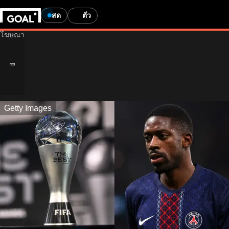
สด
ตั๋ว
Getty Images