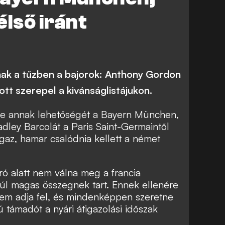
élső iránt
nak a tűzben a bajorok: Anthony Gordon
ott szerepel a kivánságlistájukon.
te annak lehetőségét a Bayern München,
adley Barcolát a Paris Saint-Germaintől
gaz, hamar csalódnia kellett a német
ó alatt nem válna meg a francia
túl magas összegnek tart. Ennek ellenére
em adja fel, és mindenképpen szeretne
ú támadót a nyári átigazolási időszak