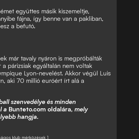
émet együttes másik kiszemeltje,
nyibe fájna
, így benne van a pakliban,
lesz a befutó.
ek már tavaly nyáron is megpróbálták
r a párizsiak egyáltalán nem voltak
ympique Lyon-nevelést. Akkor végül Luis
, aki 70 millió euróért írt alá a
ball szenvedélye és minden
l a
Bunteto.com oldalára
, mely
lyebb hangja.
ságos klub mérközések 1