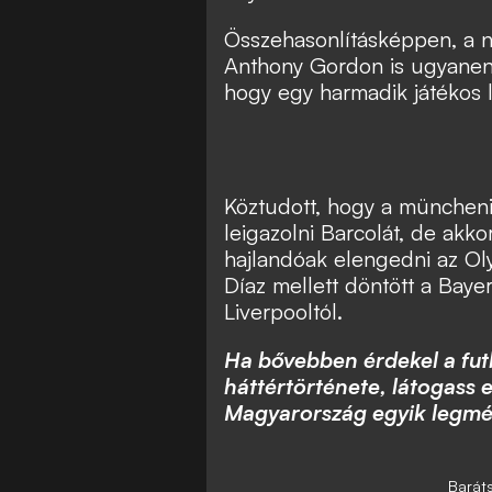
Összehasonlításképpen, a n
Anthony Gordon is ugyanen
hogy egy harmadik játékos 
Köztudott, hogy a müncheni
leigazolni Barcolát, de akko
hajlandóak elengedni az Ol
Díaz mellett döntött a Bayern
Liverpooltól.
Ha bővebben érdekel a fut
háttértörténete, látogass e
Magyarország egyik legmé
Barát