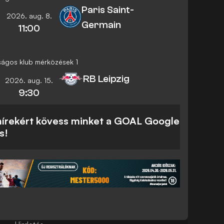
Paris Saint-
2026. aug. 8.
Germain
11:00
ságos klub mérközések 1
RB Leipzig
2026. aug. 15.
9:30
 hírekért kövess minket a GOAL Google
is!