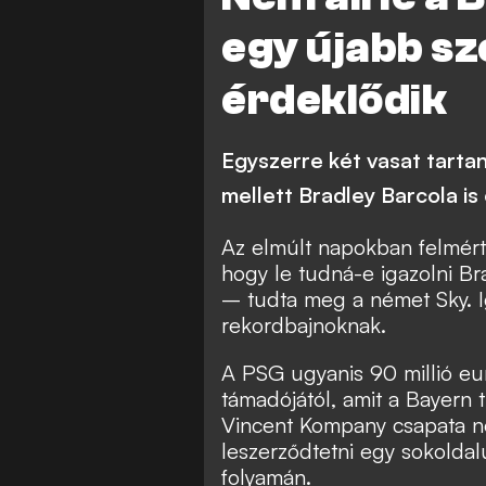
egy újabb sz
érdeklődik
Egyszerre két vasat tarta
mellett Bradley Barcola is 
Az elmúlt napokban felmér
hogy le tudná-e igazolni Br
– tudta meg a német Sky. I
rekordbajnoknak.
A PSG ugyanis 90 millió eur
támadójától, amit a Bayern 
Vincent Kompany csapata n
leszerződtetni egy sokoldal
folyamán.