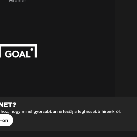
Hirdetés
ÉNET?
z, hogy minél gyorsabban értesülj a legfrissebb híreinkről.
e-on