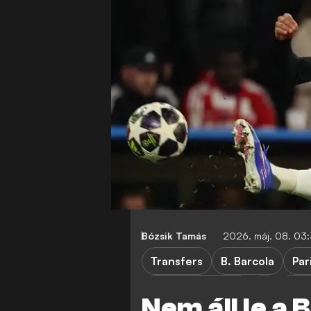
Bózsik Tamás
2026. máj. 08. 03
Transfers
B. Barcola
Par
Bayern München
Ném
Nem áll le a