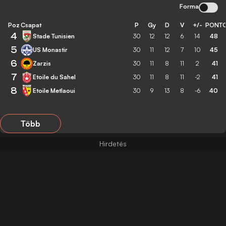
Forma
Poz
Csapat
P
Gy
D
V
+/-
PONT
4
Stade Tunisien
30
12
12
6
14
48
5
US Monastir
30
11
12
7
10
45
6
Zarzis
30
11
8
11
2
41
7
Etoile du Sahel
30
11
8
11
-2
41
8
Etoile Metlaoui
30
9
13
8
-6
40
Több