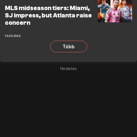
MLS midseason tiers: Miami,
SJ impress, but Atlanta raise
concern
FEATURES
Több