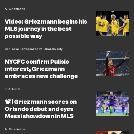
A. Griezmann
Video: Griezmann begins his
MLS journey in the best
possible way
San Jose Earthquakes vs Orlando City
NYCFC confirm Pulisic
interest, Griezmann
embraces new challenge
FEATURES
📽️ | Griezmann scores on
Orlando debut and eyes
Messi showdown in MLS
A. Griezmann