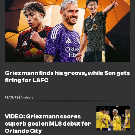
Griezmann finds his groove, while Son gets
firing for LAFC
FEATURES
Analysis
VIDEO: Griezmann scores
superb goal on MLS debut for
Orlando City