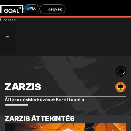
Élő
Jegyek
ZARZIS
Áttekintés
Mérkőzések
Keret
Tabella
ZARZIS ÁTTEKINTÉS