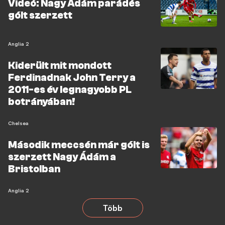
Videó: Nagy Ádám parádés
gólt szerzett
Anglia 2
Kiderült mit mondott
Ferdinadnak John Terry a
2011-es év legnagyobb PL
botrányában!
Chelsea
Második meccsén már gólt is
szerzett Nagy Ádám a
Bristolban
Anglia 2
Több