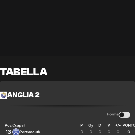
TABELLA
ANGLIA 2
Forma
Poz
Csapat
P
Gy
D
V
+/-
PONT
13
Portsmouth
0
0
0
0
0
0