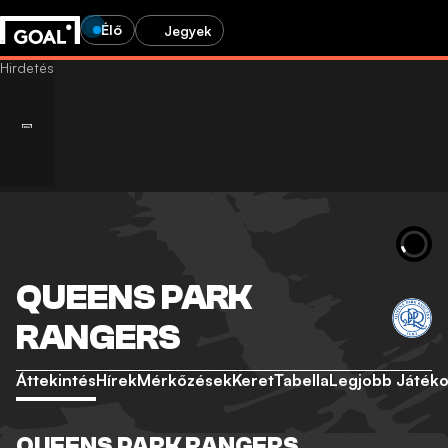
Élő
Jegyek
QUEENS PARK
RANGERS
Áttekintés
Hírek
Mérkőzések
Keret
Tabella
Legjobb Játék
QUEENS PARK RANGERS