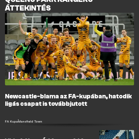
ÁTTEKINTÉS
Newcastle-blama az FA-kupában, hatodik
ligás csapat is továbbjutott
FA Kupa
Mansfield Town