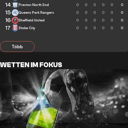
14
Preston North End
0
0
0
0
0
0
15
Queens Park Rangers
0
0
0
0
0
0
16
Sheffield United
0
0
0
0
0
0
17
Stoke City
0
0
0
0
0
0
Több
WETTEN IM FOKUS