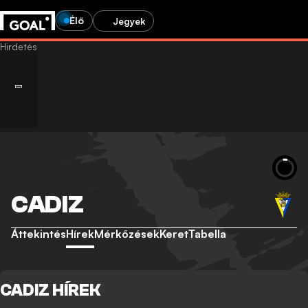
Élő
Jegyek
CADIZ
Áttekintés
Hírek
Mérkőzések
Keret
Tabella
CADIZ HÍREK