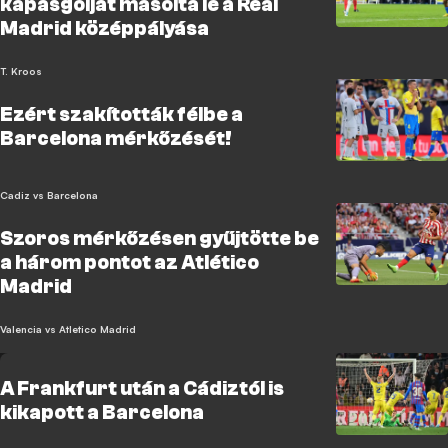
kapásgólját másolta le a Real
Madrid középpályása
T. Kroos
Ezért szakították félbe a
Barcelona mérkőzését!
Cadiz vs Barcelona
Szoros mérkőzésen gyűjtötte be
a három pontot az Atlético
Madrid
Valencia vs Atletico Madrid
A Frankfurt után a Cádiztól is
kikapott a Barcelona