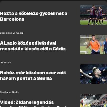
Hozta a kötelező győzelmet a
Barcelona
Barcelona vs Cadiz
A Lazio középpályásával
menekül a kiesés elől a Cádiz
Transfers
Nehéz mérkőzésen szerzett
három pontot a Sevilla
Sevilla vs Cadiz
Videó: Zidane legendás