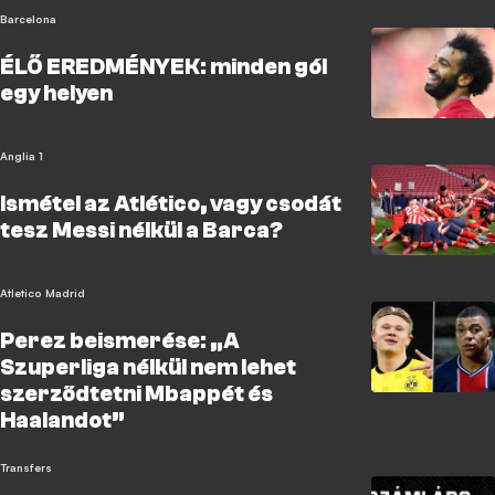
Barcelona
ÉLŐ EREDMÉNYEK: minden gól
egy helyen
Anglia 1
Ismétel az Atlético, vagy csodát
tesz Messi nélkül a Barca?
Atletico Madrid
Perez beismerése: „A
Szuperliga nélkül nem lehet
szerződtetni Mbappét és
Haalandot”
Transfers