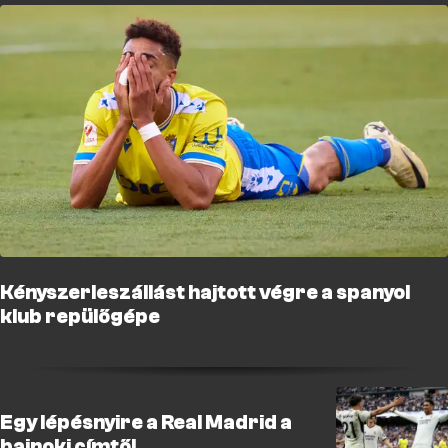
Kényszerleszállást hajtott végre a spanyol
klub repülőgépe
Egy lépésnyire a Real Madrid a
bajnoki címtől