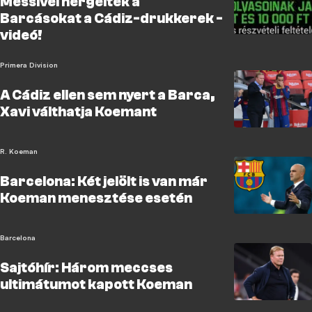
Messivel hergelték a
Barcásokat a Cádiz-drukkerek -
videó!
Primera Division
A Cádiz ellen sem nyert a Barca,
Xavi válthatja Koemant
R. Koeman
Barcelona: Két jelölt is van már
Koeman menesztése esetén
Barcelona
Sajtóhír: Három meccses
ultimátumot kapott Koeman