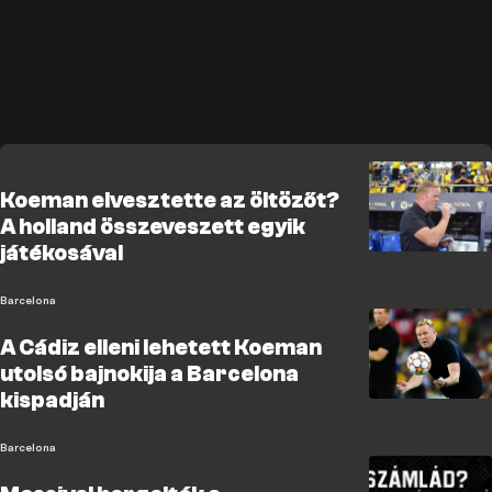
Koeman elvesztette az öltözőt?
A holland összeveszett egyik
játékosával
Barcelona
A Cádiz elleni lehetett Koeman
utolsó bajnokija a Barcelona
kispadján
Barcelona