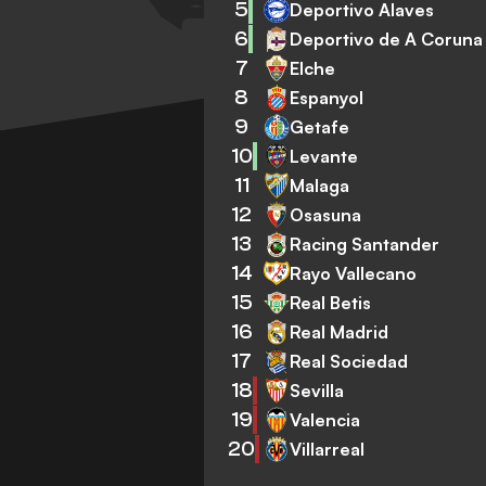
5
Deportivo Alaves
6
Deportivo de A Coruna
7
Elche
8
Espanyol
9
Getafe
10
Levante
11
Malaga
12
Osasuna
13
Racing Santander
14
Rayo Vallecano
15
Real Betis
16
Real Madrid
17
Real Sociedad
18
Sevilla
19
Valencia
20
Villarreal