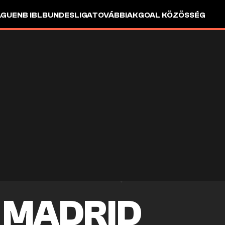
AGUE
NB I
BL
BUNDESLIGA
TOVÁBBIAK
GOAL KÖZÖSSÉG
 MADRID