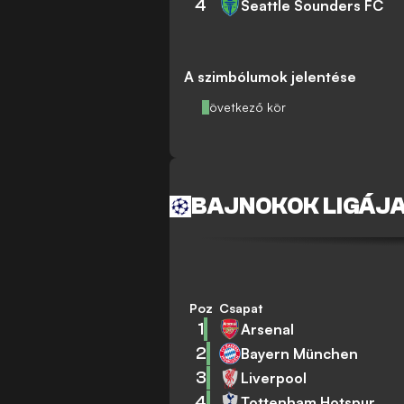
4
Seattle Sounders FC
A szimbólumok jelentése
Következő kör
BAJNOKOK LIGÁJ
Poz
Csapat
1
Arsenal
2
Bayern München
3
Liverpool
4
Tottenham Hotspur