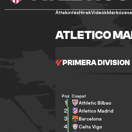
Áttekintés
Hírek
Videók
Mérkőzés
ATLETICO MA
PRIMERA DIVISION
Poz
Csapat
1
Athletic Bilbao
2
Atletico Madrid
3
Barcelona
4
Celta Vigo