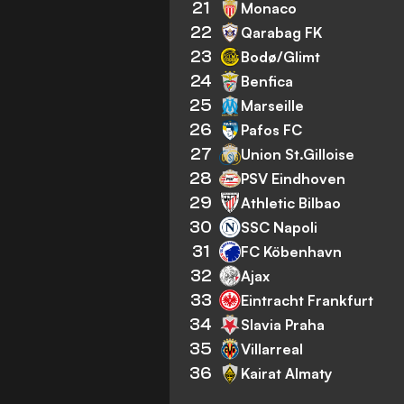
21
Monaco
22
Qarabag FK
23
Bodø/Glimt
24
Benfica
25
Marseille
26
Pafos FC
27
Union St.Gilloise
28
PSV Eindhoven
29
Athletic Bilbao
30
SSC Napoli
31
FC Köbenhavn
32
Ajax
33
Eintracht Frankfurt
34
Slavia Praha
35
Villarreal
36
Kairat Almaty