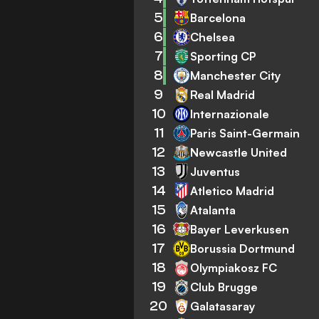
5
Barcelona
6
Chelsea
7
Sporting CP
8
Manchester City
9
Real Madrid
10
Internazionale
11
Paris Saint-Germain
12
Newcastle United
13
Juventus
14
Atletico Madrid
15
Atalanta
16
Bayer Leverkusen
17
Borussia Dortmund
18
Olympiakosz FC
19
Club Brugge
20
Galatasaray