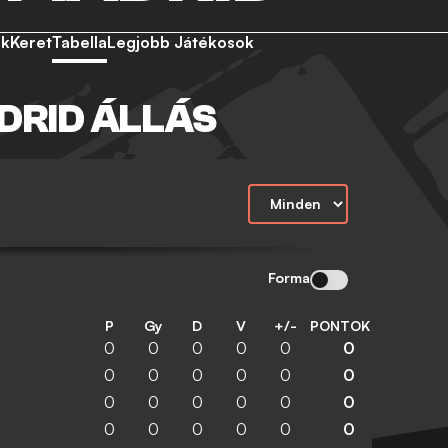
ek
Keret
Tabella
Legjobb Játékosok
DRID ÁLLÁS
Forma
P
Gy
D
V
+/-
PONTOK
0
0
0
0
0
0
0
0
0
0
0
0
0
0
0
0
0
0
0
0
0
0
0
0