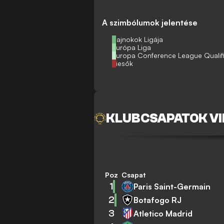
A szimbólumok jelentése
Bajnokok Ligája
Európa Liga
Europa Conference League Qualif
Kiesők
KLUBCSAPATOK V
Poz
Csapat
1
Paris Saint-Germain
2
Botafogo RJ
3
Atletico Madrid