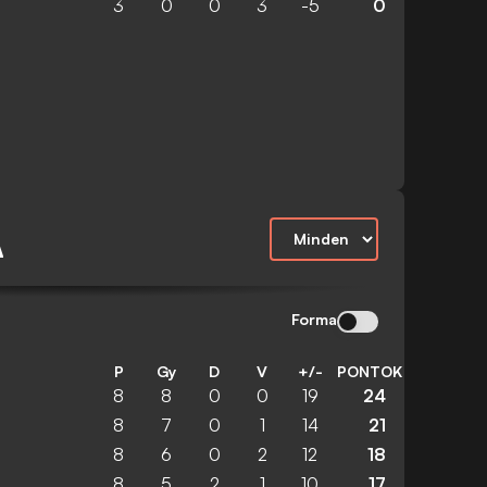
3
0
0
3
-5
0
A
Forma
P
Gy
D
V
+/-
PONTOK
8
8
0
0
19
24
8
7
0
1
14
21
8
6
0
2
12
18
8
5
2
1
10
17