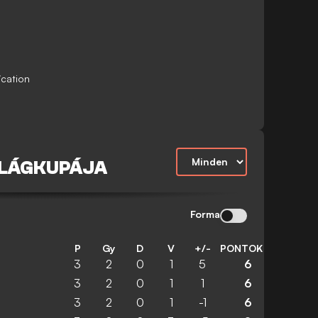
ication
ILÁGKUPÁJA
Forma
P
Gy
D
V
+/-
PONTOK
3
2
0
1
5
6
3
2
0
1
1
6
3
2
0
1
-1
6