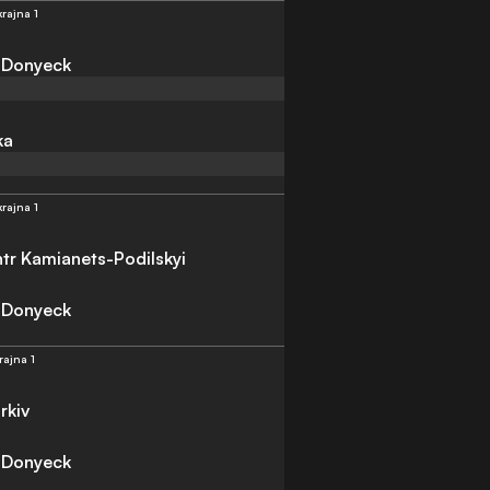
rajna 1
 Donyeck
ka
rajna 1
ntr Kamianets-Podilskyi
 Donyeck
rajna 1
rkiv
 Donyeck