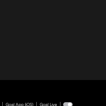
Goal App (iOS)
Goal Live