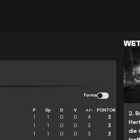
WET
Forma
P
Gy
D
V
+/-
PONTOK
2. 
1
1
0
0
4
3
Her
1
1
0
0
3
3
die
1
1
0
0
3
3
lskyi
tref