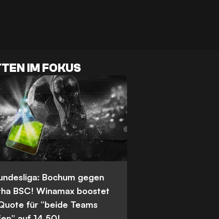
TEN IM FOKUS
Bundesliga: Bochum gegen
tha BSC! Winamax boostet
 Quote für “beide Teams
fen” auf 14,50!