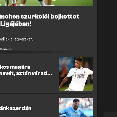
nchen szurkolói bojkottot
 Ligájában!
llják a jegyárakat.
 München
tékos magára
nevét, aztán váratlan
 ránk szerdán