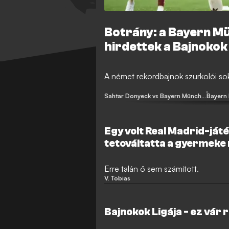
Botrány: a Bayern Mü
hirdettek a Bajnokok
A német rekordbajnok szurkolói soka
Sahtar Donyeck vs Bayern München
Bayern
Egy volt Real Madrid-já
tetováltatta a gyermeke 
dolog történt
Erre talán ő sem számított.
V. Tobias
Bajnokok Ligája - ez vár