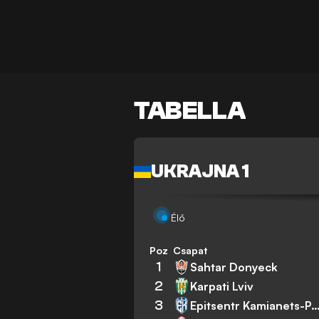
TABELLA
UKRAJNA 1
Élő
Poz
Csapat
1
Sahtar Donyeck
2
Karpati Lviv
3
Epitsentr Kamianets-Podi