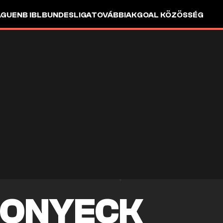
AGUE
NB I
BL
BUNDESLIGA
TOVÁBBIAK
GOAL KÖZÖSSÉG
DONYECK