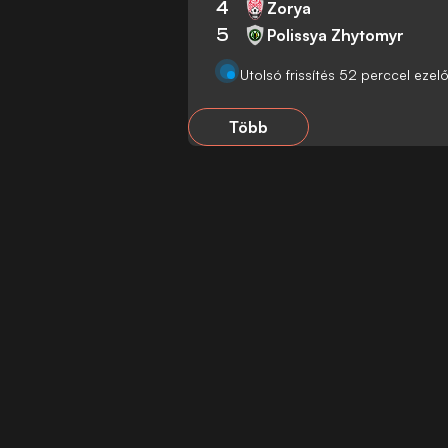
4
Zorya
5
Polissya Zhytomyr
Utolsó frissítés 52 perccel ezelő
Több