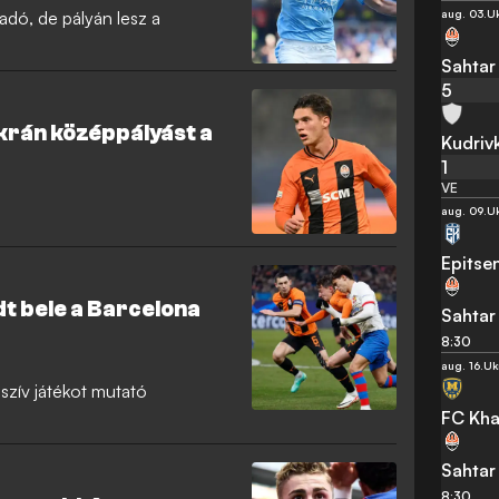
aug. 03.
Uk
adó, de pályán lesz a
Sahtar
5
ukrán középpályást a
Kudriv
1
VE
aug. 09.
Uk
Epitse
t bele a Barcelona
Sahtar
8:30
aug. 16.
Uk
zív játékot mutató
FC Kha
Sahtar
8:30