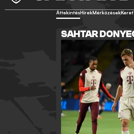
Áttekintés
Hírek
Mérkőzések
Keret
SAHTAR DONYE