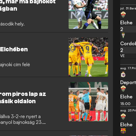
id, már ma bajnokot
zágban
júl. 31.
Bar
Elche
ásodik hely.
2
Cordo
 Elchében
2
VE
jnoki cím felé
aug. 17.
Pr
Deport
rom piros lap az
Elche
ásik oldalon
15:00
aug. 23.
Pr
állva 3-2-re nyert a
panyol bajnokság 23.
Elche
én.