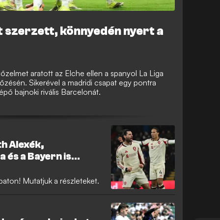
 szerzett, könnyedén nyert a
őzelmet aratott az Elche ellen a spanyol La Liga
őzésén. Sikerével a madridi csapat egy pontra
épő bajnoki rivális Barcelonát.
h Alexék,
 és a Bayern is
aton! Mutatjuk a részleteket.