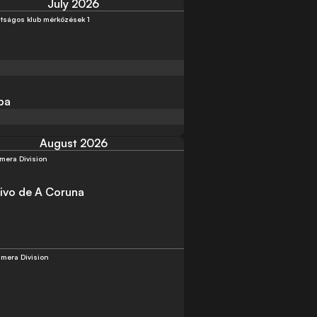
July 2026
átságos klub mérközések 1
ba
August 2026
imera Division
ivo de A Coruna
imera Division