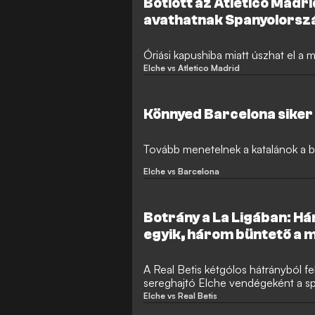
Botlott az Atlético Madr
avathatnak Spanyolors
Óriási kapushiba miatt úszhat el a m
Elche vs Atletico Madrid
Könnyed Barcelona siker
Tovább menetelnek a katalánok a ba
Elche vs Barcelona
Botrány a La Ligában: Há
egyik, három büntető a m
A Real Betis kétgólos hátrányból fel
sereghajtó Elche vendégeként a s
fordulójának péntek esti mérkőzés
Elche vs Real Betis