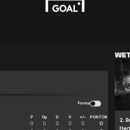
WET
Forma
P
Gy
D
V
+/-
PONTOK
2. 
0
0
0
0
0
0
Her