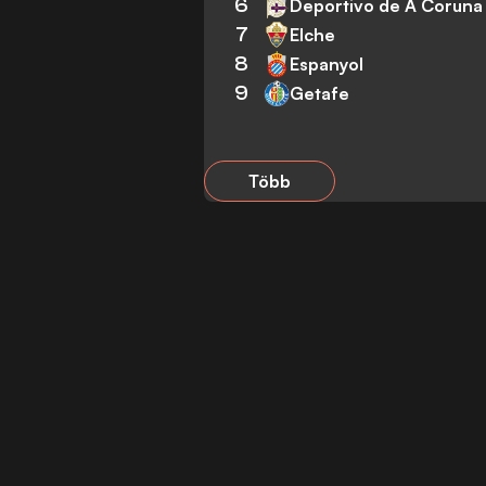
6
Deportivo de A Coruna
7
Elche
8
Espanyol
9
Getafe
Több