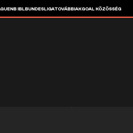
AGUE
NB I
BL
BUNDESLIGA
TOVÁBBIAK
GOAL KÖZÖSSÉG