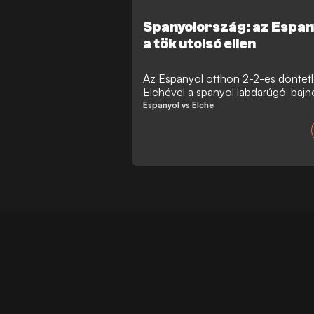
Spanyolország: az Espany
a tök utolsó ellen
Az Espanyol otthon 2-2-es döntetle
Elchével a spanyol labdarúgó-bajno
Espanyol vs Elche