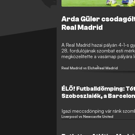
Arda Güler csodagólt
Real Madrid
A Real Madrid hazai pályán 4-1-s gy
28. fordulójának szombat esti mérk
megközelítette a vasárnap pályára l
Real Madrid vs Elche
Real Madrid
ÉLŐ! Futballdömping: Tót
Szoboszlaiék, a Barcelona
pályán!
Igazi meccsdönping vár ránk szomb
Liverpool vs Newcastle United