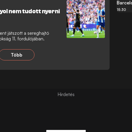
Barcel
15:30
ol nem tudott nyerni
nt játszott a sereghajtó
kság 11. fordulójában.
Több