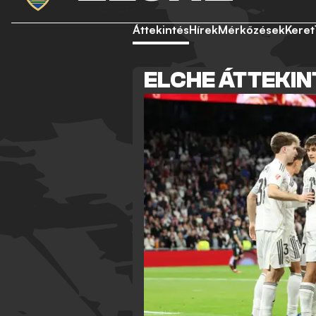
Áttekintés
Hírek
Mérkőzések
Keret
ELCHE ÁTTEKIN