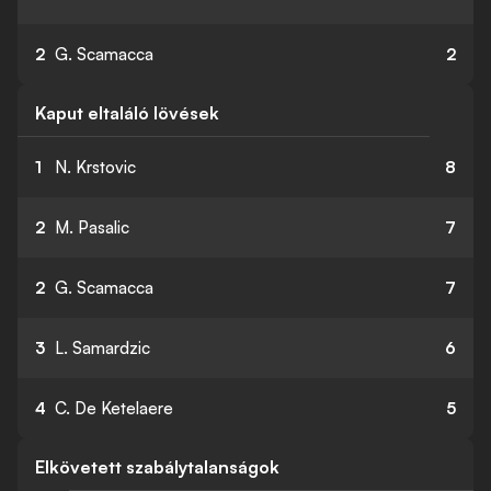
2
G. Scamacca
2
Kaput eltaláló lövések
1
N. Krstovic
8
2
M. Pasalic
7
2
G. Scamacca
7
3
L. Samardzic
6
4
C. De Ketelaere
5
Elkövetett szabálytalanságok