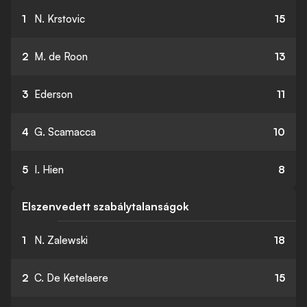
1
N. Krstovic
15
2
M. de Roon
13
3
Ederson
11
4
G. Scamacca
10
5
I. Hien
8
Elszenvedett szabálytalanságok
1
N. Zalewski
18
2
C. De Ketelaere
15