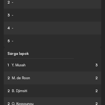
2
-
3
-
4
-
5
-
Sárga lapok
1
Y. Musah
3
2
M. de Roon
2
2
B. Djimsiti
2
2
O. Kossounou
2