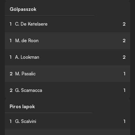
Gólpasszok
1
C. De Ketelaere
2
1
M. de Roon
2
1
A. Lookman
2
2
M. Pasalic
1
2
G. Scamacca
1
Piros lapok
1
G. Scalvini
1