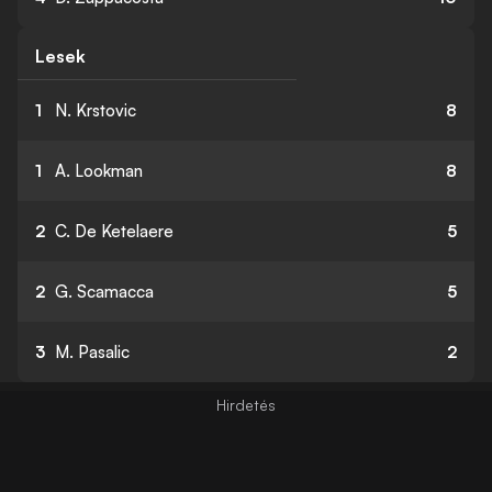
Lesek
1
N. Krstovic
8
1
A. Lookman
8
2
C. De Ketelaere
5
2
G. Scamacca
5
3
M. Pasalic
2