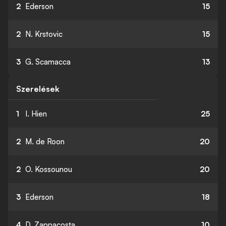
2
Ederson
15
2
N. Krstovic
15
3
G. Scamacca
13
Szerelések
1
I. Hien
25
2
M. de Roon
20
2
O. Kossounou
20
3
Ederson
18
4
D. Zappacosta
10