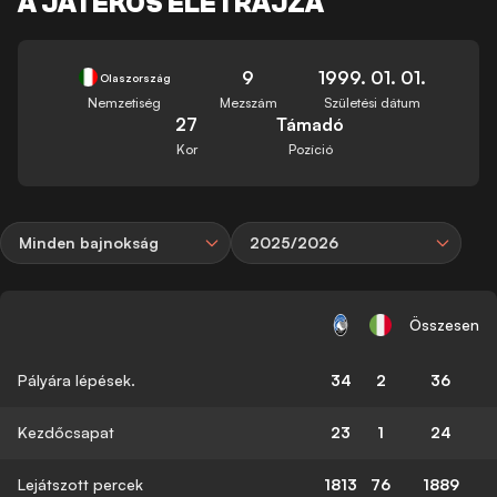
A JÁTÉKOS ÉLETRAJZA
9
1999. 01. 01.
Olaszország
Nemzetiség
Mezszám
Születési dátum
27
Támadó
Kor
Pozíció
Minden bajnokság
2025/2026
Összesen
Pályára lépések.
34
2
36
Kezdőcsapat
23
1
24
Lejátszott percek
1813
76
1889