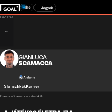
Élő
Jegyek
GIANLUCA
SCAMACCA
Atalanta
Statisztikák
Karrier
GianlucaScamacca statisztikák