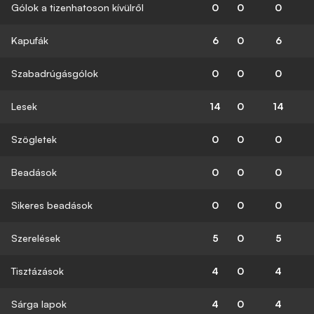
Gólok a tizenhatoson kívülről
0
0
0
Kapufák
6
0
6
Szabadrúgásgólok
0
0
0
Lesek
14
0
14
Szögletek
0
0
0
Beadások
0
0
0
Sikeres beadások
0
0
0
Szerelések
5
0
5
Tisztázások
4
0
4
Sárga lapok
4
0
4