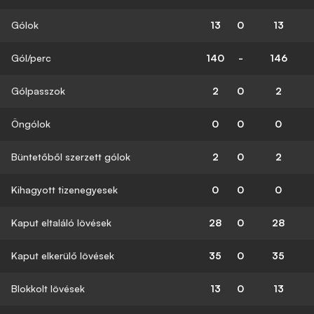
Gólok
13
0
13
Gól/perc
140
-
146
Gólpasszok
2
0
2
Öngólok
0
0
0
Büntetőből szerzett gólok
2
0
2
Kihagyott tizenegyesek
0
0
0
Kaput eltaláló lövések
28
0
28
Kaput elkerülő lövések
35
0
35
Blokkolt lövések
13
0
13