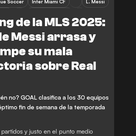
gue Soccer
Inter Miami CF
L. Messi
s FC
New York City FC
ng de la MLS 2025:
Columbus Crew
Atlanta United
de Messi arrasa y
 Cincinnati
FEATURES
ompe su mala
d Timbers
Seattle Sounders FC
ctoria sobre Real
Toronto FC
CF Montreal
St. Louis City
ién no? GOAL clasifica a los 30 equipos
ra
Chicago Fire FC
éptimo fin de semana de la temporada
a Stars
Houston Dynamo FC
do Rapids
Austin FC
 partidos y justo en el punto medio
Nashville SC