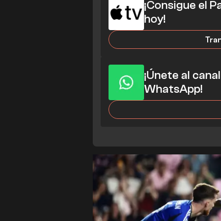
¡Consigue el 
hoy!
Tra
¡Únete al cana
WhatsApp!