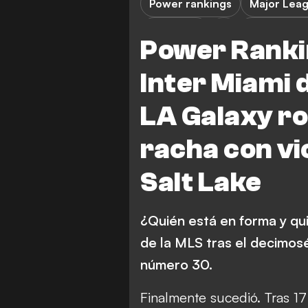
Power rankings
Major Lea
LA Galaxy
Los Angele
Power Ranki
Nueva York Red Bulls
Inter Miami 
Philadelphia Union
FC
LA Galaxy r
Charlotte FC
Portlan
racha con vi
San Jose Earthquakes
Vancouver Whitecaps
Salt Lake
Sporting Kansas City
¿Quién está en forma y qu
Revolución de Nueva Inglater
de la MLS tras el decimos
Orlando City
Minnesot
número 30.
Real Salt Lake
Colora
Finalmente sucedió. Tras 17
FC Dallas
DC United