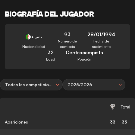
BIOGRAFÍA DEL JUGADOR
93
28/01/1994
Argelia
Número de
Fecha de
Nacionalidad
camiseta
nacimiento
32
Centrocampista
Edad
Posición
Todas las competiciones
2025/2026
Total
Apariciones
33
33