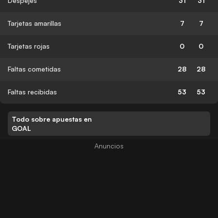
Despejes
31
31
Tarjetas amarillas
7
7
Tarjetas rojas
0
0
Faltas cometidas
28
28
Faltas recibidas
53
53
Todo sobre apuestas en
GOAL