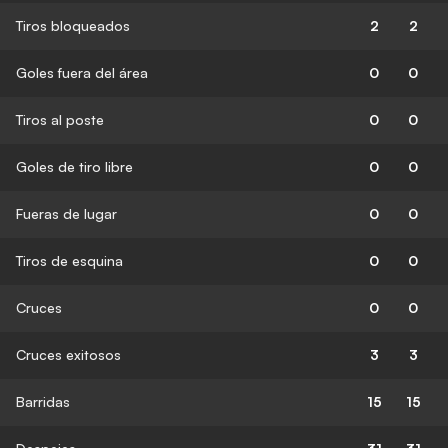
Tiros bloqueados
2
2
Goles fuera del área
0
0
Tiros al poste
0
0
Goles de tiro libre
0
0
Fueras de lugar
0
0
Tiros de esquina
0
0
Cruces
0
0
Cruces exitosos
3
3
Barridas
15
15