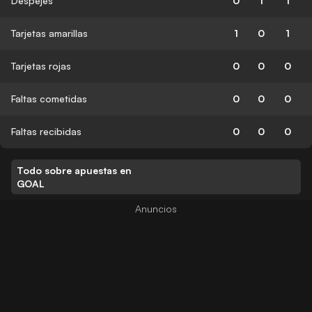
Despejes
0
1
1
Tarjetas amarillas
1
0
1
Tarjetas rojas
0
0
0
Faltas cometidas
0
0
0
Faltas recibidas
0
0
0
Todo sobre apuestas en
GOAL