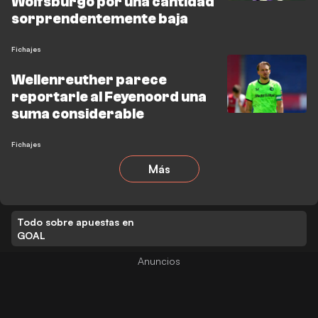
Wolfsburgo por una cantidad
sorprendentemente baja
Fichajes
Wellenreuther parece
reportarle al Feyenoord una
suma considerable
Fichajes
Más
Todo sobre apuestas en
GOAL