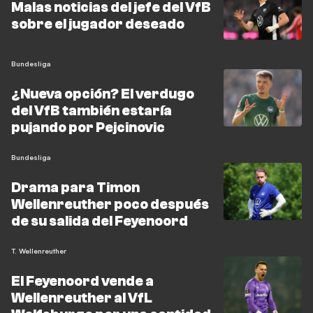
Malas noticias del jefe del VfB
sobre el jugador deseado
Bundesliga
¿Nueva opción? El verdugo
del VfB también estaría
pujando por Pejcinovic
Bundesliga
Drama para Timon
Wellenreuther poco después
de su salida del Feyenoord
T. Wellenreuther
El Feyenoord vende a
Wellenreuther al VfL