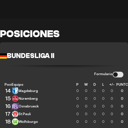
POSICIONES
BUNDESLIGA II
Formulario
Posición
Equipo
P
W
D
L
+/-
PUNT
14
Magdeburg
0
0
0
0
0
0
15
Núremberg
0
0
0
0
0
0
16
Osnabrueck
0
0
0
0
0
0
17
St.Pauli
0
0
0
0
0
0
18
Wolfsburgo
0
0
0
0
0
0