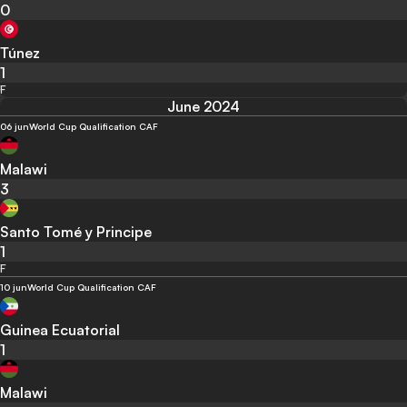
0
Túnez
1
F
June 2024
06 jun
World Cup Qualification CAF
Malawi
3
Santo Tomé y Principe
1
F
10 jun
World Cup Qualification CAF
Guinea Ecuatorial
1
Malawi