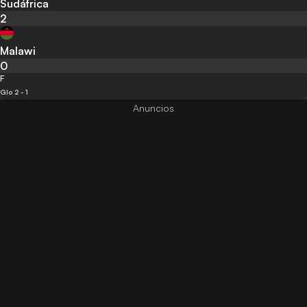
Sudáfrica
2
Malawi
0
F
Glo 2 - 1