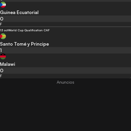
Guinea Ecuatorial
0
F
13 oct
World Cup Qualification CAF
Santo Tomé y Principe
1
Malawi
0
F