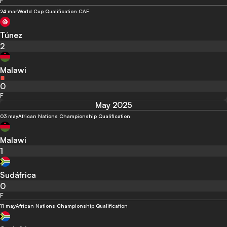
F
24 mar
World Cup Qualification CAF
Túnez
2
Malawi
0
F
May 2025
03 may
African Nations Championship Qualification
Malawi
1
Sudáfrica
0
F
11 may
African Nations Championship Qualification