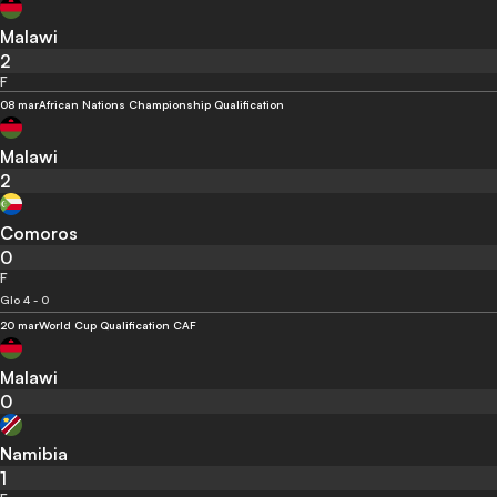
Malawi
2
F
08 mar
African Nations Championship Qualification
Malawi
2
Comoros
0
F
Glo 4 - 0
20 mar
World Cup Qualification CAF
Malawi
0
Namibia
1