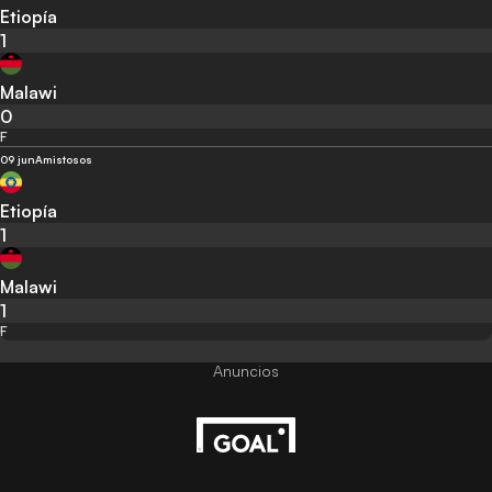
Etiopía
1
Malawi
0
F
09 jun
Amistosos
Etiopía
1
Malawi
1
F