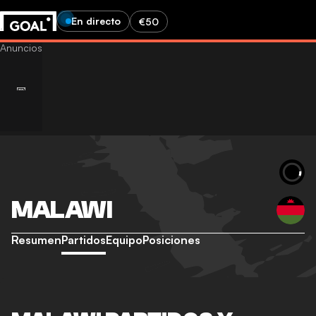
En directo
€50
MALAWI
Resumen
Partidos
Equipo
Posiciones