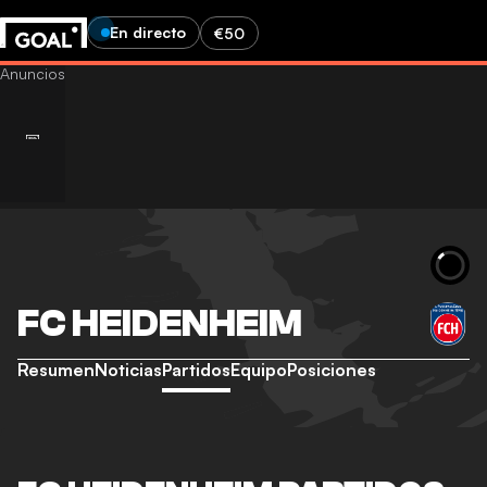
En directo
€50
FC HEIDENHEIM
Resumen
Noticias
Partidos
Equipo
Posiciones