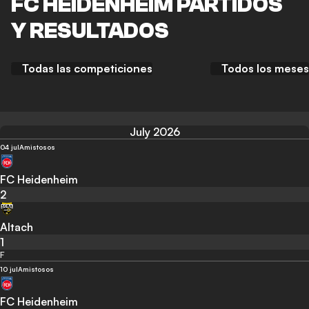
FC HEIDENHEIM PARTIDOS
Y RESULTADOS
Todas las competiciones
Todos los meses
July 2026
04 jul
Amistosos
FC Heidenheim
2
Altach
1
F
10 jul
Amistosos
FC Heidenheim