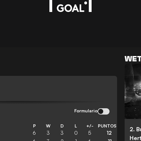
WET
Formulario
P
W
D
L
+/-
PUNTOS
2. 
6
3
3
0
5
12
Her