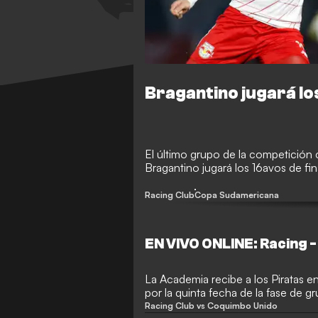
Bragantino jugará lo
El último grupo de la competición
Bragantino jugará los 16avos de fin
Racing Club
Copa Sudamericana
EN VIVO ONLINE: Racing 
La Academia recibe a los Piratas e
por la quinta fecha de la fase de g
Sudamericana 2024.
Racing Club vs Coquimbo Unido