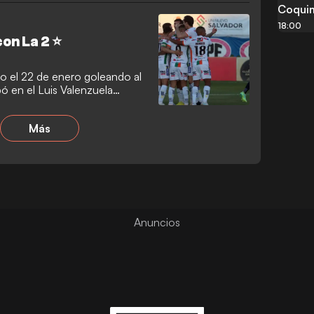
Coqui
18:00
on La 2 ⭐
ulo el 22 de enero goleando al
 en el Luis Valenzuela
Más