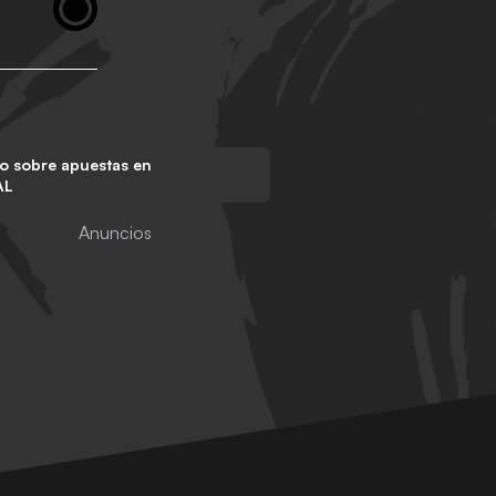
o sobre apuestas en
AL