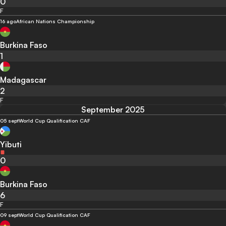
0
F
16 ago
African Nations Championship
Burkina Faso
1
Madagascar
2
F
September 2025
05 sept
World Cup Qualification CAF
Yibuti
0
Burkina Faso
6
F
09 sept
World Cup Qualification CAF