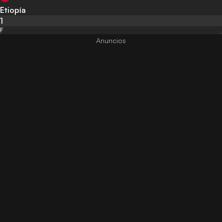
Etiopía
1
F