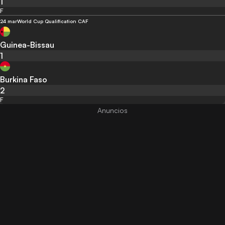
1
F
24 mar
World Cup Qualification CAF
Guinea-Bissau
1
Burkina Faso
2
F