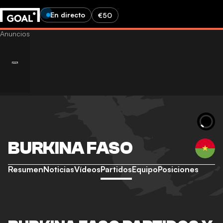
En directo
€50
BURKINA FASO
Resumen
Noticias
Vídeos
Partidos
Equipo
Posiciones