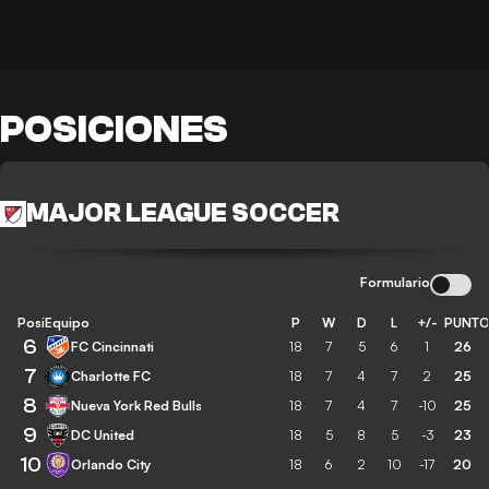
POSICIONES
MAJOR LEAGUE SOCCER
Formulario
Posición
Equipo
P
W
D
L
+/-
PUNT
6
FC Cincinnati
18
7
5
6
1
26
7
Charlotte FC
18
7
4
7
2
25
8
Nueva York Red Bulls
18
7
4
7
-10
25
9
DC United
18
5
8
5
-3
23
10
Orlando City
18
6
2
10
-17
20