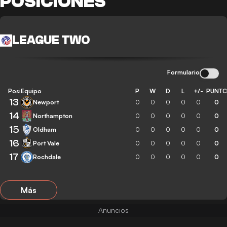
POSICIONES
LEAGUE TWO
Formulario
Posición
Equipo
P
W
D
L
+/-
PUNT
13
Newport
0
0
0
0
0
0
14
Northampton
0
0
0
0
0
0
15
Oldham
0
0
0
0
0
0
16
Port Vale
0
0
0
0
0
0
17
Rochdale
0
0
0
0
0
0
Más