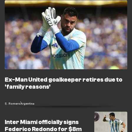
Ex-Man United goalkeeper retires due to
'family reasons'
S. Romero
Argentina
Inter Miami officially signs
Federico Redondo for $8m