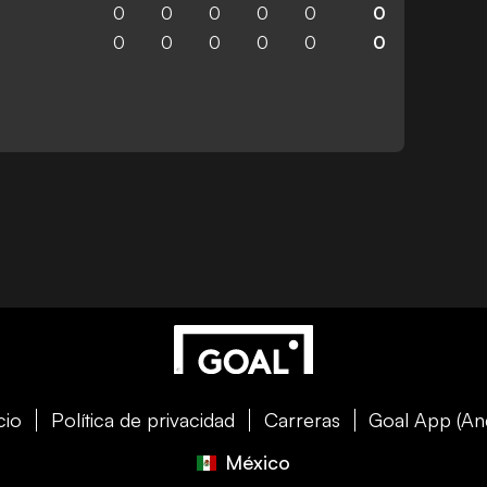
0
0
0
0
0
0
0
0
0
0
0
0
cio
Política de privacidad
Carreras
Goal App (An
México