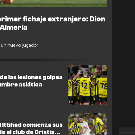
 primer fichaje extranjero: Dion
 Almería
on un nuevo jugador
 de las lesiones golpea
cumbre asiática
Al Ittihad comienza sus
e el club de Cristiano