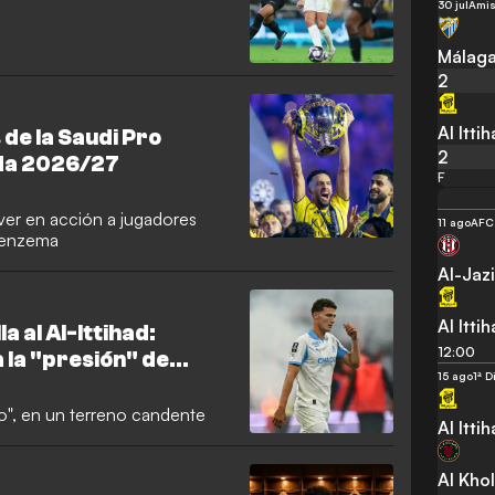
30 jul
Amis
Málag
2
Al Itti
e la Saudi Pro
2
da 2026/27
F
ver en acción a jugadores
11 ago
AFC 
Benzema
Al-Jaz
Al Itti
la al Al-Ittihad:
12:00
 la "presión" de
15 ago
1ª D
o", en un terreno candente
Al Itti
Al Kho