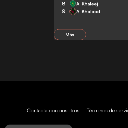
8
Al Khaleej
9
Al Kholood
Más
Contacta con nosotros
Términos de servi