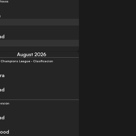
tosos
a
had
August 2026
Champions League - Clasificacion
ira
had
ivisión
had
lood