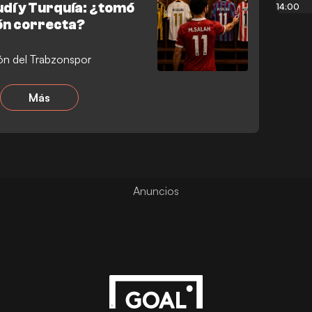
dí y Turquía: ¿tomó
14:00
ón correcta?
ión del Trabzonspor
Más