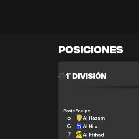
POSICIONES
1ª DIVISIÓN
Posición
Equipo
5
Al Hazem
6
Al Hilal
7
Al Ittihad