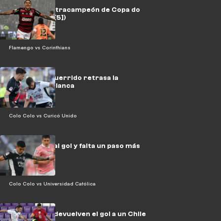
¡Flamengo tetracampeón de Copa do
Brasil! (1[6]-1[5])
Flamengo vs Corinthians
Un Curicó aguerrido retrasa la
coronación blanca
Colo Colo vs Curicó Unido
No invitaron al gol y falta un paso más
Colo Colo vs Universidad Católica
Los ídolos le devuelven el gol a un Chile