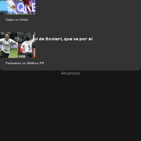
que no gana
Catar vs Chile
La cuarta final de Scolari, que va por el
'tri' (2-2)
Palmeiras vs Atlético PR