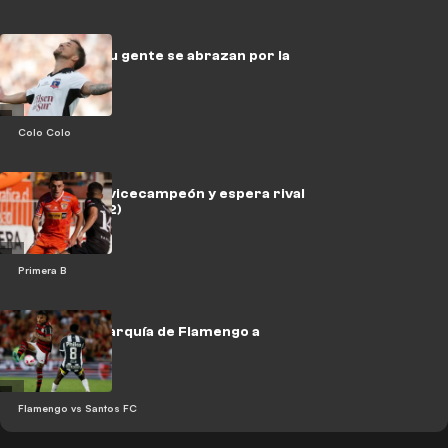
Colo Colo y su gente se abrazan por la
33
Colo Colo
Cobreloa es vicecampeón y espera rival
en la final (2-2)
Primera B
Shock de jerarquía de Flamengo a
Santos (3-2)
Flamengo vs Santos FC