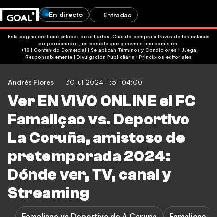
En directo
Entradas
Esta página contiene enlaces de afiliados. Cuando compra a través de los enlaces
proporcionados, es posible que ganemos una comisión.
+18 | Contenido Comercial | Se aplican Términos y Condiciones | Juega
Responsablemente
|
Divulgación Publicitária
|
Principios editoriales
Andrés Flores
30 jul 2024 11:51-04:00
Ver EN VIVO ONLINE el FC
Famaliçao vs. Deportivo
La Coruña, amistoso de
pretemporada 2024:
Dónde ver, TV, canal y
Streaming
Famalicao vs Deportivo de A Coruna
Famalicao