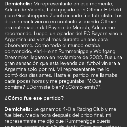
Demichelis:
Mi representante en ese momento,
Adrian de Vicente, había jugado con Ottmar Hitzfeld
para Grasshoppers Zurich cuando fue futbolista. Los
dos se mantuvieron en contacto y cuando Ottmar
era entrenador del Bayern de Múnich, Adrián me
recomendó. Luego, un ojeador del FC Bayern vino a
Argentina una vez al mes durante un año para
observarme. Como todo el mundo estaba
convencido, Karl-Heinz Rummenigge y Wolfgang
Dremmler llegaron en noviembre de 2002. Fue una
gran sensación que esta leyenda del fútbol viniera a
Argentina solo por mí. Mi representante me lo
contó dos días antes. Hasta el partido, me llamaba
cada pocas horas y me preguntaba: "¿Qué
comiste? ¿Dormiste bien? ¿Cómo estás?".
¿Cómo fue ese partido?
Demichelis:
Le ganamos 4-0 a Racing Club y me
fue bien. Media hora después del pitido final, mi
representante me dijo que Rummenigge quería
reunirse conmigo al día siguiente. Comimos juntos y