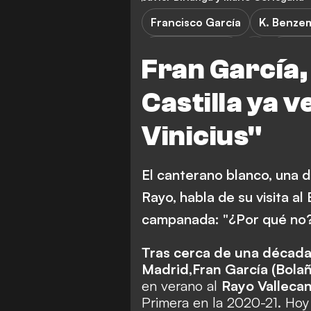
Francisco García
K. Benze
Rayo Vallecano
Primer
Fran García, 
Real Madrid B
Castilla ya v
Vinicius"
El canterano blanco, una 
Rayo, habla de su visita a
campanada: "¿Por qué no?
Tras cerca de una década
Madrid,
Fran García (Bolañ
en verano al
Rayo Valleca
Primera en la 2020-21. Hoy (