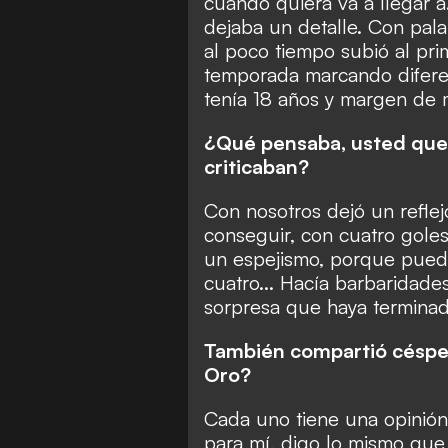
cuando quiera va a llegar a…
dejaba un detalle. Con pala
al poco tiempo subió al pr
temporada marcando diferen
tenía 18 años y margen de 
¿Qué pensaba, usted que l
criticaban?
Con nosotros dejó un reflej
conseguir, con cuatro goles 
un espejismo, porque puede
cuatro... Hacía barbaridade
sorpresa que haya termina
También compartió césped
Oro?
Cada uno tiene una opinión 
para mí, digo lo mismo que 