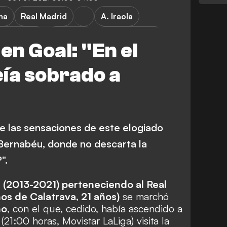
ma
Real Madrid
A. Iraola
a División
Exclusive
Vinicius Junior
en Goal: "En el
eía sobrado a
de las sensaciones de este elogiado
l Bernabéu, donde no descarta la
".
 (2013-2021) perteneciendo al Real
os de Calatrava, 21 años)
se marchó
no
, con el que, cedido, había ascendido a
21:00 horas, Movistar LaLiga) visita la