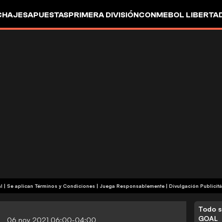
CHAJES
APUESTAS
PRIMERA DIVISIÓN
CONMEBOL LIBERTA
+18 | Contenido Comercial | Se aplican Términos y Condiciones | Juega Responsablemente
|
Divulgación Publicitá
Todo s
GOAL
06 nov 2021 06:00-04:00