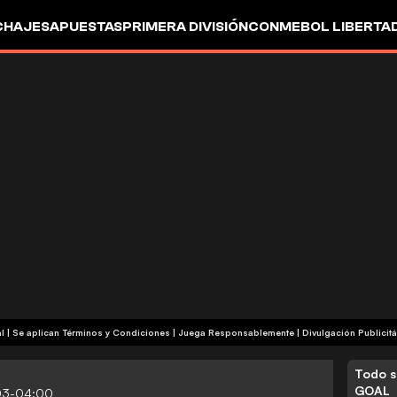
CHAJES
APUESTAS
PRIMERA DIVISIÓN
CONMEBOL LIBERTA
+18 | Contenido Comercial | Se aplican Términos y Condiciones | Juega Responsablemente
|
Divulgación Publicitá
Todo s
GOAL
03-04:00