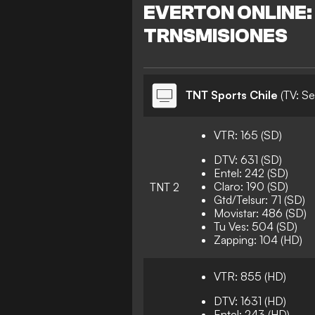
EVERTON ONLINE:
TRNSMISIONES
TNT Sports Chile
(TV: S
VTR: 165 (SD)
DTV: 631 (SD)
Entel: 242 (SD)
Claro: 190 (SD)
TNT 2
Gtd/Telsur: 71 (SD)
Movistar: 486 (SD)
Tu Ves: 504 (SD)
Zapping: 104 (HD)
VTR: 855 (HD)
DTV: 1631 (HD)
Entel: 243 (HD)