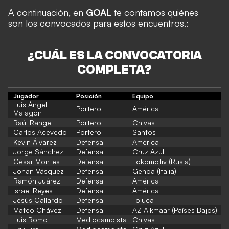
A continuación, en
GOAL
te contamos quiénes
son los convocados para estos encuentros.:
¿CUÁL ES LA CONVOCATORIA
COMPLETA?
Jugador
Posición
Equipo
Luis Ángel
Portero
América
Malagón
Raúl Rangel
Portero
Chivas
Carlos Acevedo
Portero
Santos
Kevin Álvarez
Defensa
América
Jorge Sánchez
Defensa
Cruz Azul
César Montes
Defensa
Lokomotiv (Rusia)
Johan Vásquez
Defensa
Genoa (Italia)
Ramón Juárez
Defensa
América
Israel Reyes
Defensa
América
Jesús Gallardo
Defensa
Toluca
Mateo Chávez
Defensa
AZ Alkmaar (Países Bajos)
Luis Romo
Mediocampista
Chivas