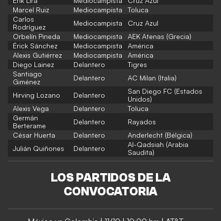
Erik Lira
Mediocampista
Cruz Azul
Marcel Ruiz
Mediocampista
Toluca
Carlos
Mediocampista
Cruz Azul
Rodríguez
Orbelín Pineda
Mediocampista
AEK Atenas (Grecia)
Érick Sánchez
Mediocampista
América
Alexis Gutiérrez
Mediocampista
América
Diego Lainez
Delantero
Tigres
Santiago
Delantero
AC Milan (Italia)
Giménez
San Diego FC (Estados
Hirving Lozano
Delantero
Unidos)
Alexis Vega
Delantero
Toluca
Germán
Delantero
Rayados
Berterame
César Huerta
Delantero
Anderlecht (Bélgica)
Al-Qadsiah (Arabia
Julián Quiñones
Delantero
Saudita)
LOS PARTIDOS DE LA
CONVOCATORIA