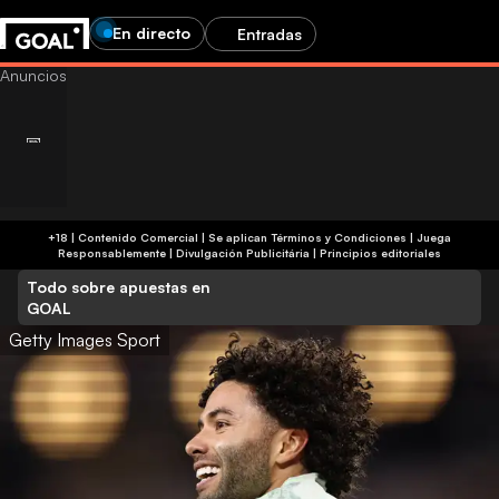
En directo
Entradas
+18 | Contenido Comercial | Se aplican Términos y Condiciones | Juega
Responsablemente
|
Divulgación Publicitária
|
Principios editoriales
Todo sobre apuestas en
GOAL
Getty Images Sport