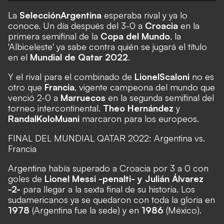
La
Selección
Argentina
esperaba rival y ya lo
conoce. Un día después del 3-0 a
Croacia
en la
primera semifinal de la
Copa del Mundo
, la
'Albiceleste' ya sabe contra quién se jugará el título
en el
Mundial de Qatar 2022
.
Y el rival para el combinado de
Lionel
Scaloni
no es
otro que
Francia
, vigente campeona del mundo que
venció 2-0 a
Marruecos
en la segunda semifinal del
torneo intercontinental.
Theo Hernández
y
Randal
Kolo
Muani
marcaron para los europeos.
FINAL DEL MUNDIAL QATAR 2022: Argentina vs.
Francia
Argentina había superado a Croacia por 3 a 0 con
goles de
Lionel Messi -penalti- y Julián Álvarez
-2-
para llegar a la sexta final de su historia. Los
sudamericanos ya se quedaron con toda la gloria en
1978
(Argentina fue la sede) y en
1986
(México).