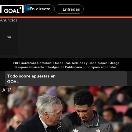
En directo
Entradas
+18 | Contenido Comercial | Se aplican Términos y Condiciones | Juega
Responsablemente
|
Divulgación Publicitária
|
Principios editoriales
Todo sobre apuestas en
GOAL
AFP