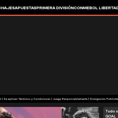
CHAJES
APUESTAS
PRIMERA DIVISIÓN
CONMEBOL LIBERTA
+18 | Contenido Comercial | Se aplican Términos y Condiciones | Juega Responsablemente
|
Divulgación Publicitá
Todo s
GOAL