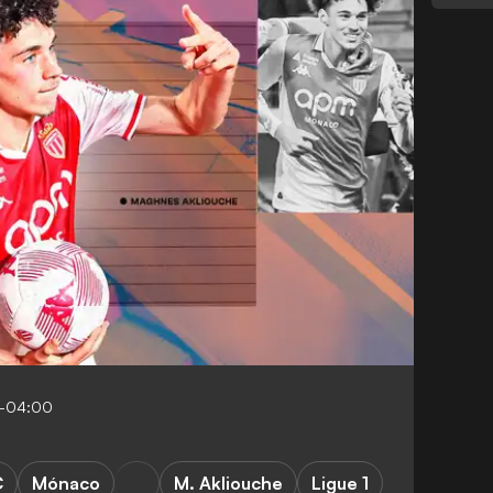
0-04:00
C
Mónaco
M. Akliouche
Ligue 1