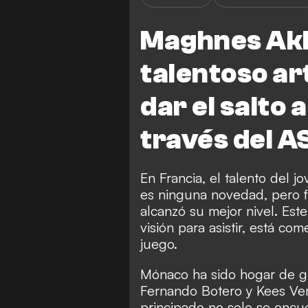
Maghnes Akl
talentoso ar
dar el salto a
través del 
En Francia, el talento del
es ninguna novedad, pero 
alcanzó su mejor nivel. Est
visión para asistir, está co
juego.
Mónaco ha sido hogar de gr
Fernando Botero y Kees Verka
principado no solo se encue