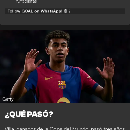
futbolistas
Follow GOAL on WhatsApp!
🟢📱
Getty
¿QUÉ PASÓ?
Villa, ganador de la Copa del Mundo, pasó tres años