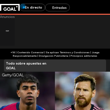
En directo
Entradas
+18 | Contenido Comercial | Se aplican Términos y Condiciones | Juega
Responsablemente
|
Divulgación Publicitária
|
Principios editoriales
Todo sobre apuestas en
GOAL
Getty/GOAL