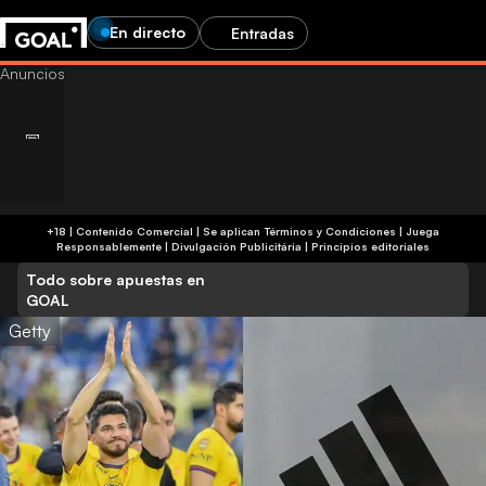
En directo
Entradas
+18 | Contenido Comercial | Se aplican Términos y Condiciones | Juega
Responsablemente
|
Divulgación Publicitária
|
Principios editoriales
Todo sobre apuestas en
GOAL
Getty