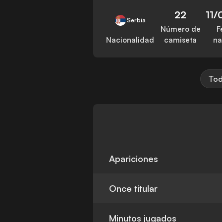
22
11/
Serbia
Número de
F
Nacionalidad
camiseta
na
Tod
Apariciones
Once titular
Minutos jugados