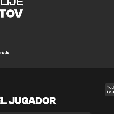
LIJE
TOV
grado
Tod
GO
EL JUGADOR