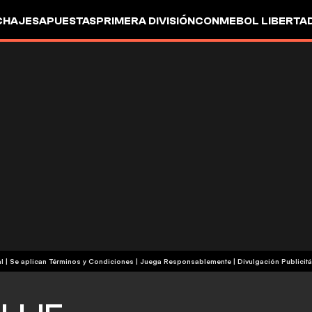
CHAJES
APUESTAS
PRIMERA DIVISIÓN
CONMEBOL LIBERTA
+18 | Contenido Comercial | Se aplican Términos y Condiciones | Juega Responsablemente
|
Divulgación Publicitá