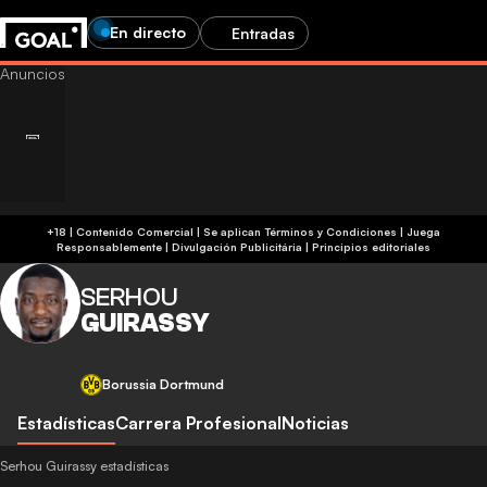
En directo
Entradas
+18 | Contenido Comercial | Se aplican Términos y Condiciones | Juega
Responsablemente
|
Divulgación Publicitária
|
Principios editoriales
SERHOU
GUIRASSY
Borussia Dortmund
Estadísticas
Carrera Profesional
Noticias
Serhou Guirassy estadísticas