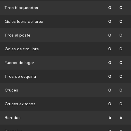
Tiros bloqueados
0
0
Goles fuera del área
0
0
Tiros al poste
0
0
Goles de tiro libre
0
0
Fueras de lugar
0
0
Tiros de esquina
0
0
Cruces
0
0
Cruces exitosos
0
0
Barridas
6
6