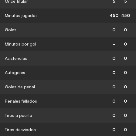
Once titular
5
5
Minutos jugados
450
450
Goles
0
0
Minutos por gol
-
0
Asistencias
0
0
Autogoles
0
0
Goles de penal
0
0
Penales fallados
0
0
Tiros a puerta
0
0
Tiros desviados
0
0