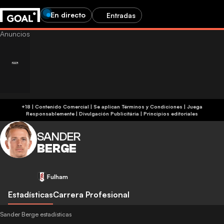
En directo
Entradas
+18 | Contenido Comercial | Se aplican Términos y Condiciones | Juega
Responsablemente
|
Divulgación Publicitária
|
Principios editoriales
SANDER
BERGE
Fulham
Estadísticas
Carrera Profesional
Sander Berge estadísticas