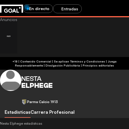
En directo
Entradas
+18 | Contenido Comercial | Se aplican Términos y Condiciones | Juega
Responsablemente
|
Divulgación Publicitária
|
Principios editoriales
NESTA
ELPHEGE
Parma Calcio 1913
Estadísticas
Carrera Profesional
Nesta Elphege estadísticas