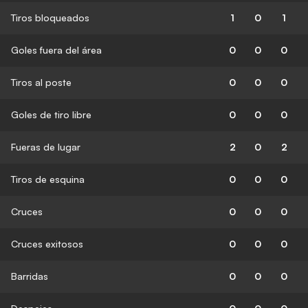
Tiros bloqueados
1
0
1
Goles fuera del área
0
0
0
Tiros al poste
0
0
0
Goles de tiro libre
0
0
0
Fueras de lugar
2
0
2
Tiros de esquina
0
0
0
Cruces
0
0
0
Cruces exitosos
0
0
0
Barridas
0
0
0