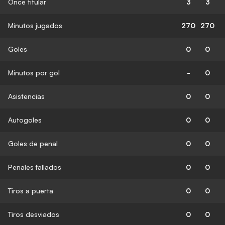
Once titular
3
3
Minutos jugados
270
270
Goles
0
0
Minutos por gol
-
0
Asistencias
0
0
Autogoles
0
0
Goles de penal
0
0
Penales fallados
0
0
Tiros a puerta
0
0
Tiros desviados
0
0