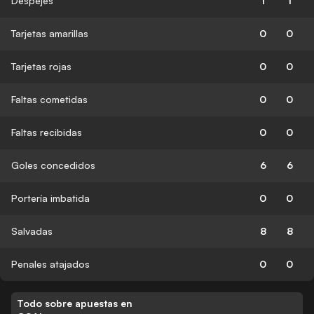
Despejes
1
1
Tarjetas amarillas
0
0
Tarjetas rojas
0
0
Faltas cometidas
0
0
Faltas recibidas
0
0
Goles concedidos
6
6
Portería imbatida
0
0
Salvadas
8
8
Penales atajados
0
0
Todo sobre apuestas en